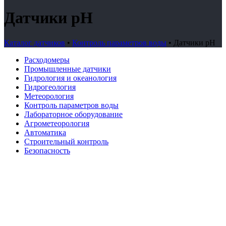
Датчики pH
Каталог датчиков
•
Контроль параметров воды
•
Датчики pH
Расходомеры
Промышленные датчики
Гидрология и океанология
Гидрогеология
Метеорология
Контроль параметров воды
Лабораторное оборудование
Агрометеорология
Автоматика
Строительный контроль
Безопасность