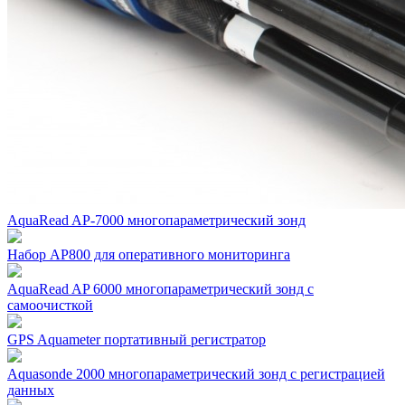
AquaRead AP-7000 многопараметрический зонд
Набор AP800 для оперативного мониторинга
AquaRead AP 6000 многопараметрический зонд с
самоочисткой
GPS Aquameter портативный регистратор
Aquasonde 2000 многопараметрический зонд с регистрацией
данных