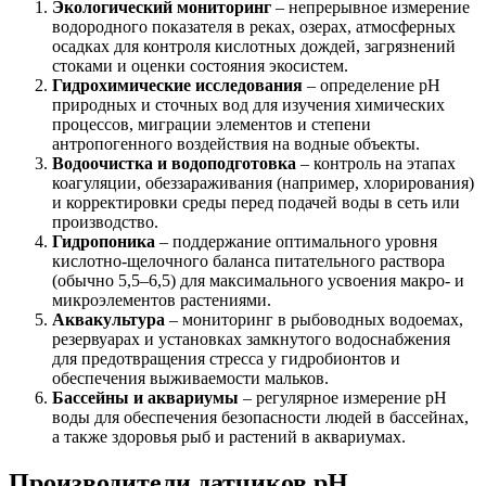
Экологический мониторинг
– непрерывное измерение
водородного показателя в реках, озерах, атмосферных
осадках для контроля кислотных дождей, загрязнений
стоками и оценки состояния экосистем.
Гидрохимические исследования
– определение pH
природных и сточных вод для изучения химических
процессов, миграции элементов и степени
антропогенного воздействия на водные объекты.
Водоочистка и водоподготовка
– контроль на этапах
коагуляции, обеззараживания (например, хлорирования)
и корректировки среды перед подачей воды в сеть или
производство.
Гидропоника
– поддержание оптимального уровня
кислотно-щелочного баланса питательного раствора
(обычно 5,5–6,5) для максимального усвоения макро- и
микроэлементов растениями.
Аквакультура
– мониторинг в рыбоводных водоемах,
резервуарах и установках замкнутого водоснабжения
для предотвращения стресса у гидробионтов и
обеспечения выживаемости мальков.
Бассейны и аквариумы
– регулярное измерение pH
воды для обеспечения безопасности людей в бассейнах,
а также здоровья рыб и растений в аквариумах.
Производители датчиков pH