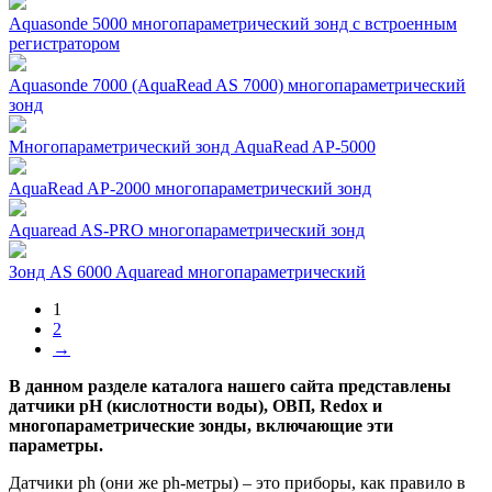
Aquasonde 5000 многопараметрический зонд с встроенным
регистратором
Aquasonde 7000 (AquaRead AS 7000) многопараметрический
зонд
Многопараметрический зонд AquaRead AP-5000
AquaRead AP-2000 многопараметрический зонд
Aquaread AS-PRO многопараметрический зонд
Зонд AS 6000 Aquaread многопараметрический
1
2
→
В данном разделе каталога нашего сайта представлены
датчики pH (кислотности воды), ОВП, Redox и
многопараметрические зонды, включающие эти
параметры.
Датчики ph (они же ph-метры) – это приборы, как правило в