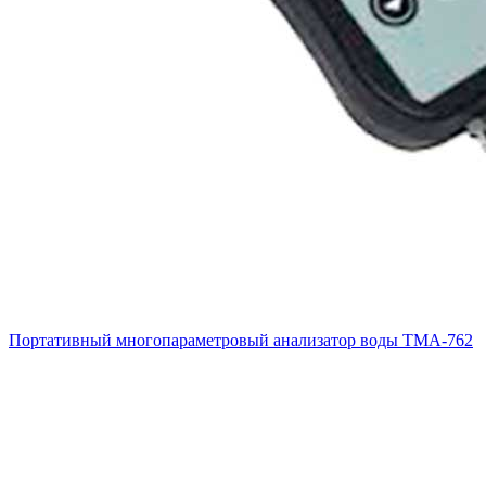
Портативный многопараметровый анализатор воды ТМА-762