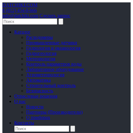
DATCHIKI
.COM
8 (812) 454-0-666
info@datchiki.com
Сделать запрос
Каталог
Расходомеры
Промышленные датчики
Гидрология и океанология
Гидрогеология
Метеорология
Контроль параметров воды
Лабораторное оборудование
Агрометеорология
Автоматика
Строительный контроль
Безопасность
Отраслевые решения
О нас
Новости
Партнеры (Производители)
О приборах
Контакты