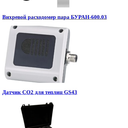
Вихревой расходомер пара БУРАН-600.03
Датчик СО2 для теплиц GS43