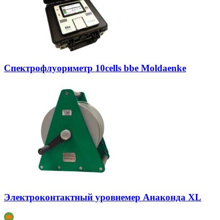
Спектрофлуориметр 10cells bbe Moldaenke
Электроконтактный уровнемер Анаконда XL