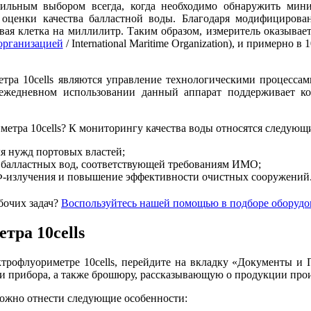
вильным выбором всегда, когда необходимо обнаружить ми
я оценки качества балластной воды. Благодаря модифициро
ая клетка на миллилитр. Таким образом, измеритель оказываетс
организацией
/ International Maritime Organization), и примерно
ра 10cells являются управление технологическими процессам
едневном использовании данный аппарат поддерживает ко
метра 10cells? К мониторингу качества воды относятся следующ
я нужд портовых властей;
и балластных вод, соответствующей требованиям ИМО;
-излучения и повышение эффективности очистных сооружений
бочих задач?
Воспользуйтесь нашей помощью в подборе оборудо
ра 10cells
рофлуориметре 10cells, перейдите на вкладку «Документы и П
 прибора, а также брошюру, рассказывающую о продукции прои
ожно отнести следующие особенности: