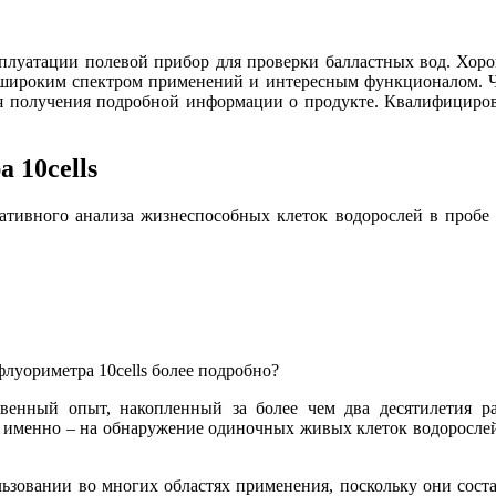
эксплуатации полевой прибор для проверки балластных вод. Х
 широким спектром применений и интересным функционалом. Чт
 получения подробной информации о продукте. Квалифициров
 10cells
кативного анализа жизнеспособных клеток водорослей в проб
луориметра 10cells более подробно?
венный опыт, накопленный за более чем два десятилетия р
а именно – на обнаружение одиночных живых клеток водоросле
зовании во многих областях применения, поскольку они соста