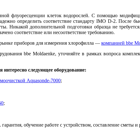
венной флуоресценции клеток водорослей. С помощью модифи
т надежно определить соответствие стандарту IMO D-2. После 
ты. Никакой дополнительной подготовки образца не требуется.
значено соответствие или несоответствие требованию.
а рынке приборов для измерения хлорофилла —
компанией bbe Mo
удования bbe Moldaenke, уточняйте в рамках вопроса комплек
ся интересно следующее оборудование:
амоочисткой Aquasonde-7000
;
60
;
 гарантия, обучение работе с устройством, составление сметы и 