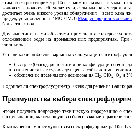
этим спектрофлуориметр 10cells можно назвать самым пра
количества водорослей является идеальным параметром дл
достигает очень низкого уровня обнаружения – всего одна жив
предел, установленный ИМО / IMO (
Международной морской 
балластных вод.
Другими типичными областями применения спектрофлуоримет
охлаждающей воды на промышленных предприятиях. При еж
биоцидов.
Есть ли какие-либо ещё варианты эксплуатации спектрофлуори
быстрые (благодаря портативной конфигурации) тесты дл
снижение затрат судовладельцев за счёт системы очистк
обеспечение правильного дозирования Cl
, ClO
, O
и УФ
2
2
3
Подойдёт ли спектрофлуориметр 10cells для решения Ваших ра
Преимущества выбора спектрофлуоримет
Чтобы получить подробную техническую информацию о спект
спецификацию, включающую в себя все важные характеристики
К конкурентным преимуществам спектрофлуориметра 10cells м