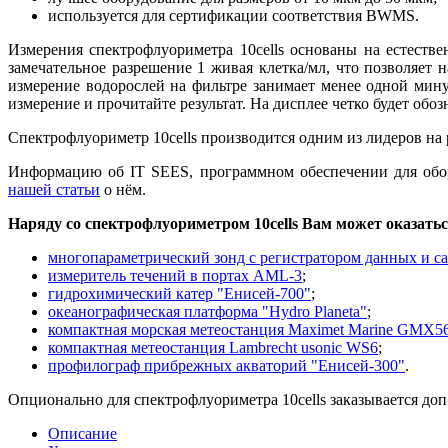
используется для сертификации соответствия BWMS.
Измерения спектрофлуориметра 10cells основаны на естест
замечательное разрешение 1 живая клетка/мл, что позволяе
измерение водорослей на фильтре занимает менее одной мину
измерение и прочитайте результат. На дисплее четко будет обо
Спектрофлуориметр 10cells производится одним из лидеров н
Информацию об IT SEES, программном обеспечении для обор
нашей статьи
о нём.
Наряду со спектрофлуориметром 10cells Вам может оказать
многопараметрический зонд с регистратором данных и с
измеритель течений в портах AML-3
;
гидрохимический катер "Енисей-700"
;
океанографическая платформа "Hydro Planeta"
;
компактная морская метеостанция Maximet Marine GMX5
компактная метеостанция Lambrecht usonic WS6
;
профилограф прибрежных акваторий "Енисей-300"
.
Опционально для спектрофлуориметра 10cells заказывается доп.
Описание