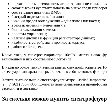
портативность: возможность использования не только в л
самая высокая чувствительность на рынке среди приборов
соответствие правилам ИМО;
быстрый индикативный анализ;
нижний предел обнаружения – одна живая клетка/мл;
время измерения – менее минуты;
без использования химикатов;
простота управления;
наличие дисплея и функции регистратора данных;
надёжность устройства и прочность корпуса;
работа от батареек.
Кроме того, у спектрофлуориметра 10cells имеется новая ф
включением в них собственного логотипа.
В недавно обновлённой версии размер спектрофлуориметра 10ce
аксессуаров аппарата теперь включает в себя не только фильт
Хотите знать больше о спектрофлуориметре 10cells? Запросит
📱 +7 (921) 780-7-000. Компетентные специалисты проинформи
стоимости и доставке.
За сколько можно купить спектрофлуори