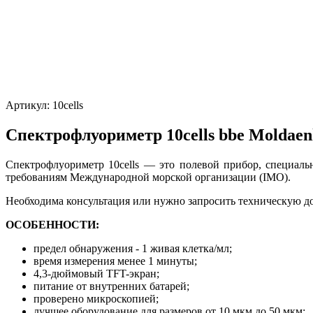
Артикул:
10cells
Спектрофлуориметр 10cells bbe Moldaen
Спектрофлуориметр 10cells — это полевой прибор, специаль
требованиям Международной морской организации (IMO).
Необходима консультация или нужно запросить техническую д
ОСОБЕННОСТИ:
предел обнаружения - 1 живая клетка/мл;
время измерения менее 1 минуты;
4,3-дюймовый TFT-экран;
питание от внутренних батарей;
проверено микроскопией;
лучшее оборудование для размеров от 10 мкм до 50 мкм;