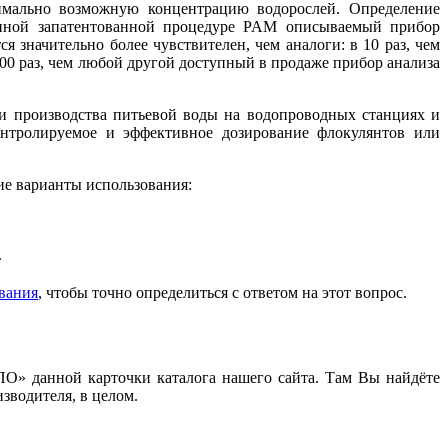
нимально возможную концентрацию водорослей. Определение
ванной запатентованной процедуре PAM описываемый прибор
я значительно более чувствителен, чем аналоги: в 10 раз, чем
 в 100 раз, чем любой другой доступный в продаже прибор анализа
и производства питьевой воды на водопроводных станциях и
нтролируемое и эффективное дозирование флокулянтов или
ие варианты использования:
.
вания
, чтобы точно определиться с ответом на этот вопрос.
О» данной карточки каталога нашего сайта. Там Вы найдёте
зводителя, в целом.