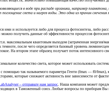
елтых веществ, значительно повышающая качество получаемых д
оявляющиеся в воде при распаде органики, например планктона
поглощение света и нагрев воды. Это одна из причин свечения 
я ими и используется либо для процесса фотосинтеза, либо расс
 можно получить данные об эффективности процессов фотосинт
т.н. максимальным квантовым выходом (затраченная энергия/мак
 темноте, после чего определяется базовый уровень люминесценц
окое. На втором этапе образец получает поток интенсивного све
симальное количество света, которое может использовать систе
 помощью так называемого параметра Генти (fmax — f0/fmax), 
кторами, которые снижают активность вне зависимости от факт
bAnalyser – отправьте нам запрос
. Наша компания может предл
 входящих в Таможенный союз. Любые вопросы по приборам Вы 