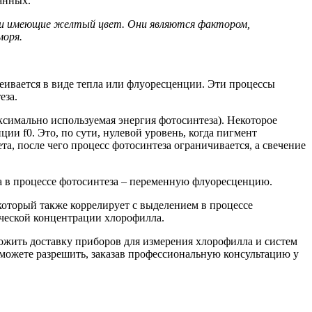
анных.
, и имеющие желтый цвет. Они являются фактором,
моря.
еивается в виде тепла или флуоресценции. Эти процессы
еза.
симально используемая энергия фотосинтеза). Некоторое
ии f0. Это, по сути, нулевой уровень, когда пигмент
та, после чего процесс фотосинтеза ограничивается, а свечение
ма в процессе фотосинтеза – переменную флуоресценцию.
который также коррелирует с выделением в процессе
ической концентрации хлорофилла.
ожить доставку приборов для измерения хлорофилла и систем
можете разрешить, заказав профессиональную консультацию у