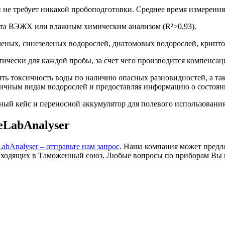
 не требует никакой пробоподготовки. Среднее время измерения
ента ВЭЖХ или влажным химическим анализом (R²>0,93).
еных, синезеленых водорослей, диатомовых водорослей, крипто
ически для каждой пробы, за счет чего производится компенсац
ть токсичность воды по наличию опасных разновидностей, а та
зличным видам водорослей и предоставляя информацию о состоя
ный кейс и переносной аккумулятор для полевого использования
eLabAnalyser
bAnalyser – отправьте нам запрос
. Наша компания может предл
 входящих в Таможенный союз. Любые вопросы по приборам Вы 