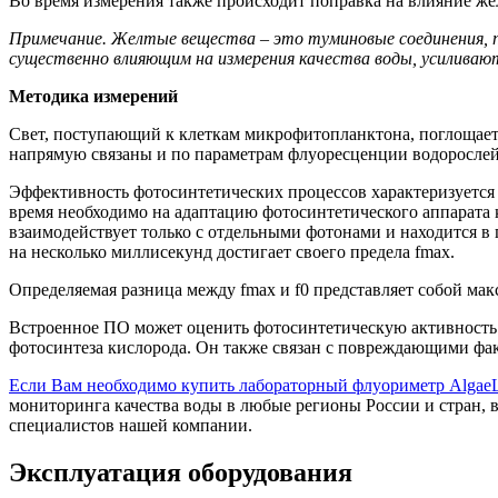
Во время измерения также происходит поправка на влияние ж
Примечание. Желтые вещества – это туминовые соединения, п
существенно влияющим на измерения качества воды, усиливают 
Методика измерений
Свет, поступающий к клеткам микрофитопланктона, поглощаетс
напрямую связаны и по параметрам флуоресценции водорослей
Эффективность фотосинтетических процессов характеризуется 
время необходимо на адаптацию фотосинтетического аппарата к
взаимодействует только с отдельными фотонами и находится в п
на несколько миллисекунд достигает своего предела fmax.
Определяемая разница между fmax и f0 представляет собой мак
Встроенное ПО может оценить фотосинтетическую активность с
фотосинтеза кислорода. Он также связан с повреждающими фа
Если Вам необходимо купить лабораторный флуориметр AlgaeLa
мониторинга качества воды в любые регионы России и стран,
специалистов нашей компании.
Эксплуатация оборудования