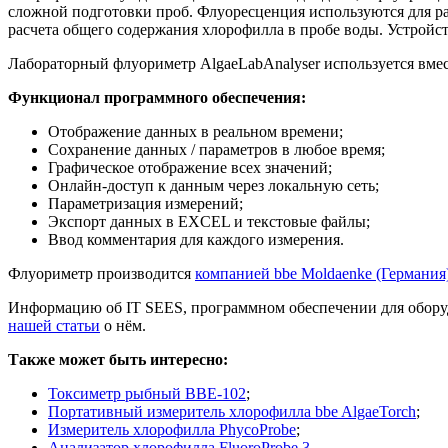
сложной подготовки проб. Флуоресценция используются для р
расчета общего содержания хлорофилла в пробе воды. Устройств
Лабораторный флуориметр AlgaeLabAnalyser используется вме
Функционал программного обеспечения:
Отображение данных в реальном времени;
Сохранение данных / параметров в любое время;
Графическое отображение всех значений;
Онлайн-доступ к данным через локальную сеть;
Параметризация измерений;
Экспорт данных в EXCEL и текстовые файлы;
Ввод комментария для каждого измерения.
Флуориметр производится
компанией bbe Moldaenke (Германия
Информацию об IT SEES, программном обеспечении для оборудо
нашей статьи
о нём.
Также может быть интересно:
Токсиметр рыбный BBE-102
;
Портативный измеритель хлорофилла bbe AlgaeTorch
;
Измеритель хлорофилла PhycoProbe
;
Анализатор хлорофилла FluoroProbe 3
.