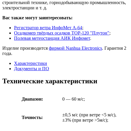
строительной технике, горнодобывающую промышленность,
электростанции и т. д.
Вас также могут заинтересовать:
Регистратор ветра ИнфоМет А-64
;
Осадкомер твёрдых осадков ТОР-120 "Плутон"
;
Полевая метеостанция АИК Инфомет
.
Изделие производится
фирмой Nanhua Electronics
. Гарантия 2
года.
Характеристики
Документы и ПО
Технические характеристики
Диапазон:
0 — 60 м/с;
±0,5 м/с (при ветре <5 м/с),
Точность:
±3% (при ветре >5м/с);