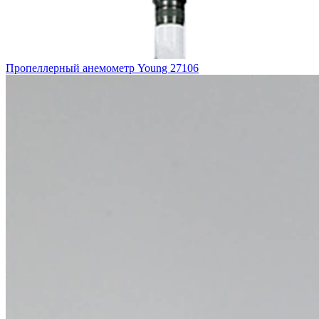
Пропеллерный анемометр Young 27106