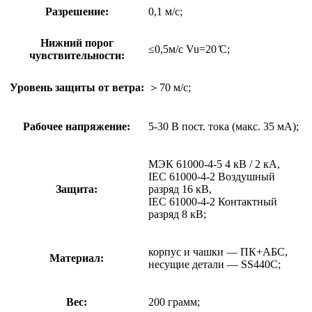
Разрешение:
0,1 м/с;
Нижний порог
≤0,5м/с Vu=20 ̊C;
чувствительности:
Уровень защиты от ветра:
＞70 м/с;
Рабочее напряжение:
5-30 В пост. тока (макс. 35 мА);
МЭК 61000-4-5 4 кВ / 2 кА,
IEC 61000-4-2 Воздушный
Защита:
разряд 16 кВ,
IEC 61000-4-2 Контактный
разряд 8 кВ;
корпус и чашки — ПК+АБС,
Материал:
несущие детали — SS440C;
Вес:
200 грамм;