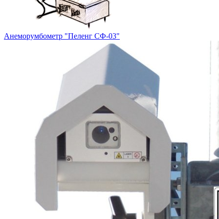
Анеморумбометр "Пеленг СФ-03"