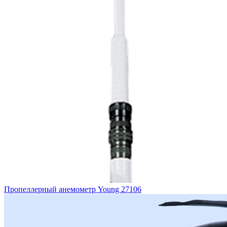
Пропеллерный анемометр Young 27106