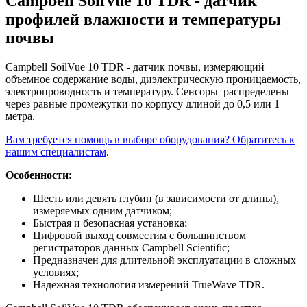
Campbell SoilVue 10 TDR - датчик
профилей влажности и температуры
почвы
Campbell SoilVue 10 TDR - датчик почвы, измеряющий
объемное содержание воды, диэлектрическую проницаемость,
электропроводность и температуру. Сенсоры распределены
через равные промежутки по корпусу длиной до 0,5 или 1
метра.
Вам требуется помощь в выборе оборудования? Обратитесь к
нашим специалистам
.
Особенности:
Шесть или девять глубин (в зависимости от длины),
измеряемых одним датчиком;
Быстрая и безопасная установка;
Цифровой выход совместим с большинством
регистраторов данных Campbell Scientific;
Предназначен для длительной эксплуатации в сложных
условиях;
Надежная технология измерений TrueWave TDR.