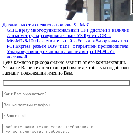
Датчик высоты снежного покрова SHM-31
Gill Display многофункциональный TFT-дисплей в наличии
Анемометр ультразвуковой Сокол УЗ
Купить CBL-
M68M9x8-100 Разветвительный кабель для 8-портовых плат
PCI Express, разъем DB9 "папа" с гарантией производителя
Ультразвуковой датчик направления ветра ТМ-80-У с
доставкой
Цена каждого прибора сильно зависит от его комплектации.
Укажите Ваши технические требования, чтобы мы подобрали
вариант, подходящий именно Вам.