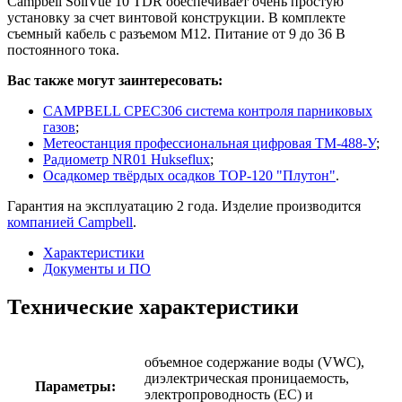
Campbell SoilVue 10 TDR обеспечивает очень простую
установку за счет винтовой конструкции. В комплекте
съемный кабель с разъемом M12. Питание от 9 до 36 В
постоянного тока.
Вас также могут заинтересовать:
CAMPBELL CPEC306 система контроля парниковых
газов
;
Метеостанция профессиональная цифровая ТМ-488-У
;
Радиометр NR01 Hukseflux
;
Осадкомер твёрдых осадков ТОР-120 "Плутон"
.
Гарантия на эксплуатацию 2 года. Изделие производится
компанией Campbell
.
Характеристики
Документы и ПО
Технические характеристики
объемное содержание воды (VWC),
диэлектрическая проницаемость,
Параметры:
электропроводность (EC) и