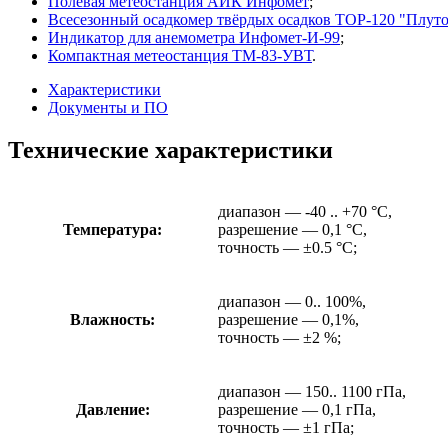
Полевая метеостанция АИК Инфомет
;
Всесезонный осадкомер твёрдых осадков ТОР-120 "Плут
Индикатор для анемометра Инфомет-И-99
;
Компактная метеостанция ТМ-83-УВТ
.
Характеристики
Документы и ПО
Технические характеристики
диапазон — -40 .. +70 °C,
Температура:
разрешение — 0,1 °C,
точность — ±0.5 °C;
диапазон — 0.. 100%,
Влажность:
разрешение — 0,1%,
точность — ±2 %;
диапазон — 150.. 1100 гПа,
Давление:
разрешение — 0,1 гПа,
точность — ±1 гПа;