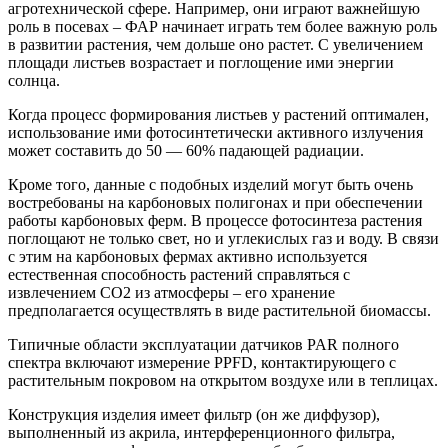
агротехнической сфере. Например, они играют важнейшую
роль в посевах – ФАР начинает играть тем более важную роль
в развитии растения, чем дольше оно растет. С увеличением
площади листьев возрастает и поглощение ими энергии
солнца.
Когда процесс формирования листьев у растений оптимален,
использование ими фотосинтетически активного излучения
может составить до 50 — 60% падающей радиации.
Кроме того, данные с подобных изделий могут быть очень
востребованы на карбоновых полигонах и при обеспечении
работы карбоновых ферм. В процессе фотосинтеза растения
поглощают не только свет, но и углекислых газ и воду. В связи
с этим на карбоновых фермах активно используется
естественная способность растений справляться с
извлечением СО2 из атмосферы – его хранение
предполагается осуществлять в виде растительной биомассы.
Типичные области эксплуатации датчиков PAR полного
спектра включают измерение PPFD, контактирующего с
растительным покровом на открытом воздухе или в теплицах.
Конструкция изделия имеет фильтр (он же диффузор),
выполненный из акрила, интерференционного фильтра,