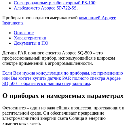
Спектрорадиометр лабораторный PS-100
;
Альбедометр Apogee SP-722-SS
.
Приборы производится американской
компанией Apogee
Instruments
.
Описание
Характеристики
Документы и ПО
Датчик PAR полного спектра Apogee SQ-500 – это
профессиональный прибор, использующийся в широком
спектре применений в агропромышленности.
Если Вам нужна консультация по приборам, их применению
или Вы хотите купить датчик PAR полного спектра Apogee
SQ-500 – обратитесь к нашим специалистам
.
О приборах и измеряемых параметрах
Фотосинтез – один из важнейших процессов, протекающих в
растительной среде. Он обеспечивает превращение
электромагнитной энергии света Солнца в энергию
химических связей.