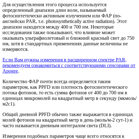
Для осуществления этого процесса используется
определенный диапазон длин волн, называемый
фотосинтетически активным излучением или ФАР (по-
английски PAR, т.е. photosynthetically active radiation). Этот
диапазон находится между 400 и 700 нм. Некоторые
исследования также показывают, что влияние может
оказывать ультрафиолетовый и ближний красный свет до 750
нм, хотя в стандартных применениях данные величины не
измеряются.
Если Вам нужны измерения в расширенном спектре PAR,
рекомендуем ознакомиться с соответствующими сенсорами от
Apogee
.
Количество ФАР почти всегда определяется таким
параметром, как PPFD или плотность фотосинтетического
потока фотонов, то есть сумма фотонов от 400 до 700 нм в
единицах микромолей на квадратный метр в секунду (мкмоль/
м2с1).
Общий дневной PPFD обычно также выражается в единицах
молей фотонов на квадратный метр в день (моль/м-2 сут-1) и
часто называется дневным интегралом света (DLI).
Измерения подобных параметров чаще всего относятся к