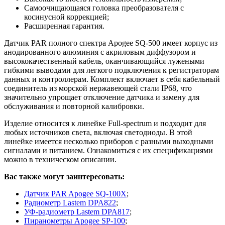
Самоочищающаяся головка преобразователя с
косинусной коррекцией;
Расширенная гарантия.
Датчик PAR полного спектра Apogee SQ-500 имеет корпус из
анодированного алюминия с акриловым диффузором и
высококачественный кабель, оканчивающийся лужеными
гибкими выводами для легкого подключения к регистраторам
данных и контроллерам. Комплект включает в себя кабельный
соединитель из морской нержавеющей стали IP68, что
значительно упрощает отключение датчика и замену для
обслуживания и повторной калибровки.
Изделие относится к линейке Full-spectrum и подходит для
любых источников света, включая светодиоды. В этой
линейке имеется несколько приборов с разными выходными
сигналами и питанием. Ознакомиться с их спецификациями
можно в техническом описании.
Вас также могут заинтересовать:
Датчик PAR Apogee SQ-100X
;
Радиометр Lastem DPA822
;
УФ-радиометр Lastem DPA817
;
Пиранометры Apogee SP-100
;