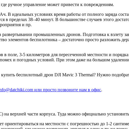
 где ручное управление может привести к повреждениям.
Ач. В идеальных условиях время работы от полного заряда сост
тся в пределах 38–40 минут. В большинстве случаев этого доста
роприятия и пр.
 развертывании промышленных дронов. Подготовка к взлету зани
тво элементов беспилотника – достаточно просто разложить дер
ров в поле, 3-5 километров для пересеченной местности и поряд
опомех и погодных условий. При этом даже на большом удалении к
купить беспилотный дрон DJI Mavic 3 Thermal? Нужно подобрат
nfo@datchiki.com или просто позвоните нам в офис
.
 на верхней части корпуса. Туда можно официально установить
т ориентироваться на местности с погрешностью до 1-2 сантиме
инспекций, где нужно возвращать аппарат в одну и ту же точку.