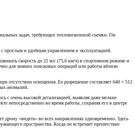
ональных задач, требующих тепловизионной съемки. Он
и с простым и удобным управлением и эксплуатацией.
ивать скорость до 21 м/с (75,6 км/ч) в спортивном режиме и
тично для зимних поисковых операций или работы вблизи
ри отсутствии освещения. Ее разрешение составляет 640 × 512
ных аномалий.
пись с очень высокой детализацией, выявляя даже мелкие
кте непосредственно во время работы, сохраняя его в центре
ет дрону «видеть» во всех направлениях одновременно. Здесь
кружающего пространства. Когда он встречает препятствие