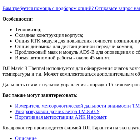
Вам требуется помощь с подбором опций? Отправьте запрос н
Особенности:
Тепловизор;
Складная конструкция корпуса;
Опция RTK модуля для повышения точности позиционир
Опция динамика для дистанционной передачи команд;
Проблесковый маяк и модуль ADS-B для оповещения о с
Время автономной работы - около 45 минут.
DJI Mavic 3 Thermal используется для обнаружения очагов во
температуры и т.д. Может комплектоваться дополнительным об
Дальность связи с пультом управления - порядка 15 километров
Вас также могут заинтересовать:
Измеритель метеорологической дальности видимости Т
Ультразвуковой датчик ветра ТМ-850-У
;
Портативная метеостанция АИК Инфомет
.
Квадрокоптер производится фирмой DJI. Гарантия на эксплуата
Описание