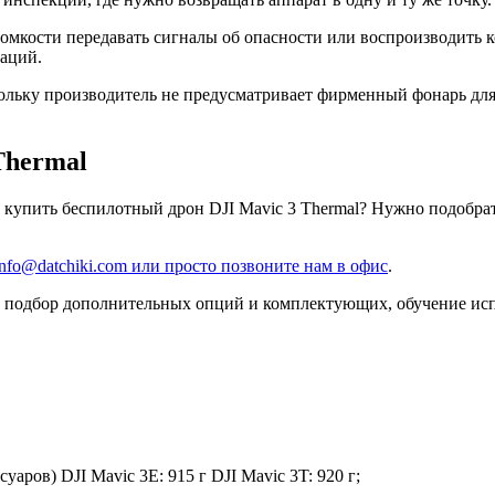
кости передавать сигналы об опасности или воспроизводить ко
уаций.
кольку производитель не предусматривает фирменный фонарь дл
Thermal
купить беспилотный дрон DJI Mavic 3 Thermal? Нужно подобрат
nfo@datchiki.com или просто позвоните нам в офис
.
 подбор дополнительных опций и комплектующих, обучение исп
суаров) DJI Mavic 3E: 915 г DJI Mavic 3T: 920 г;