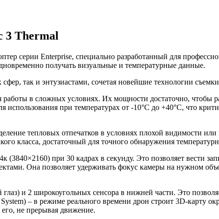
c 3 Thermal
птер серии Enterprise, специально разработанный для професси
 одновременно получать визуальные и температурные данные.
 сфер, так и энтузиастами, сочетая новейшие технологии съемк
аботы в сложных условиях. Их мощности достаточно, чтобы разв
для использования при температурах от -10°C до +40°C, что кри
еление тепловых отпечатков в условиях плохой видимости или п
акого класса, достаточный для точного обнаружения температур
к (3840×2160) при 30 кадрах в секунду. Это позволяет вести за
ъектами. Она позволяет удерживать фокус камеры на нужном объе
 глаз) и 2 широкоугольных сенсора в нижней части. Это позволя
ce System) – в режиме реального времени дрон строит 3D-карту о
ь его, не прерывая движение.