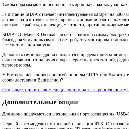
Таким образом можно использовать дрон на сложных участках,
За питание БПЛА отвечает интеллектуальная батарея на 5000 м
автовозврата к точке запуска время автономной работы находи
поисковые работы, инспекция местности, противопожарные ме
БПЛА DJI Mavic 3 Thermal считается одним из самых быстрых в
благодаря чему пользователю не требуется монтировать множес
все системы при запуске.
Дальность связи для дрона находится в пределах до 8 километ
сильно зависят от наличия и характеристик препятствий, ради
тепловизором.
У Вас остались вопросы по особенностям БПЛА или Вы хотите 
сроки доставки в Ваш регион?
Отправьте запрос нашим специалистам на электронную почту i
Дополнительные опции
Для дрона предусмотрен специальный порт расширения (USB-C)
Первый – это модуль спутниковой навигации RTK. Он позволяе
идеальна для создания сверхточных 3D-карт, ортофотопланов и 