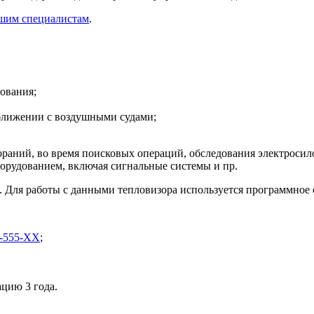
ашим специалистам
.
ования;
ближении с воздушными судами;
згораний, во время поисковых операций, обследования электрос
орудованием, включая сигнальные системы и пр.
. Для работы с данными тепловизора используется программное о
М-555-ХХ
;
цию 3 года.