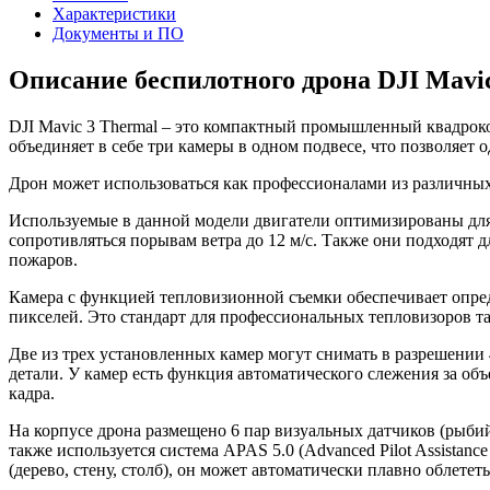
Характеристики
Документы и ПО
Описание беспилотного дрона DJI Mavi
DJI Mavic 3 Thermal – это компактный промышленный квадроко
объединяет в себе три камеры в одном подвесе, что позволяет
Дрон может использоваться как профессионалами из различных
Используемые в данной модели двигатели оптимизированы для р
сопротивляться порывам ветра до 12 м/с. Также они подходят 
пожаров.
Камера с функцией тепловизионной съемки обеспечивает опред
пикселей. Это стандарт для профессиональных тепловизоров т
Две из трех установленных камер могут снимать в разрешении 4
детали. У камер есть функция автоматического слежения за об
кадра.
На корпусе дрона размещено 6 пар визуальных датчиков (рыбий
также используется система APAS 5.0 (Advanced Pilot Assistan
(дерево, стену, столб), он может автоматически плавно облетет