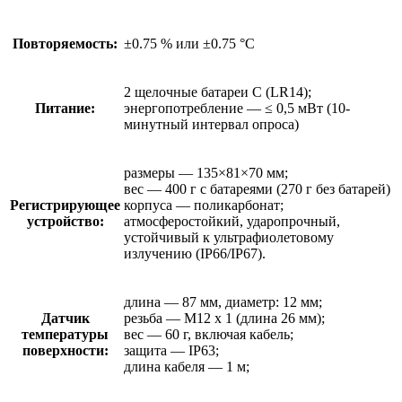
Повторяемость:
±0.75 % или ±0.75 °C
2 щелочные батареи C (LR14);
Питание:
энергопотребление — ≤ 0,5 мВт (10-
минутный интервал опроса)
размеры — 135×81×70 мм;
вес — 400 г с батареями (270 г без батарей)
Регистрирующее
корпуса — поликарбонат;
устройство:
атмосферостойкий, ударопрочный,
устойчивый к ультрафиолетовому
излучению (IP66/IP67).
длина — 87 мм, диаметр: 12 мм;
Датчик
резьба — M12 x 1 (длина 26 мм);
температуры
вес — 60 г, включая кабель;
поверхности:
защита — IP63;
длина кабеля — 1 м;