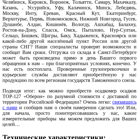
Челябинск, Кировск, Воронеж, Тольятти, Самару, Махачкалу,
Казань, , Уссурийск, Уфу, Калачинск, Минск, Лебедянь,
Москву, Инту, Ереван, Красный Кут, Екатеринбург,
Верхотурье, Пермь, Новомосковск, Нижний Новгород, Гусев,
Душанбе, Алдан, Кишинёв, Вологду, Ашхабад, Балахну,
Ростов-на-Дону, Спасск, Омск, Пыталово, Нур-Султан,
Сельцо, Бишкек, Щигры, Баку, Хадыженск, Красноярск или
какой-либо другой населённый пункт России или другой
страны СНГ? Наши специалисты проверят возможности и
сообщат Вам сроки. Отгрузка со склада в Санкт-Петербурге
может быть произведена прямо в день Вашего первого
обращения к нам – при благоприятных условиях, конечно. У
нас есть постоплата. Проверенные грузоперевозчики и
курьерские службы доставляют приобретённую у нас
продукцию по всем регионам государств Таможенного союза.
Подводя итог: как можно приобрести осадкомер осадков
ТОР-127 «Оберон» по разумной стоимости с доставкой по
территории Российской Федерации? Очень легко:
связавшись
с нами
и сообщив нам о своём намерении сделать это! Или,
для начала, просто поинтересовавшись у нас, какие
измерительные приборы мы можем предложить для Ваших
целей…
Технические характеристики: