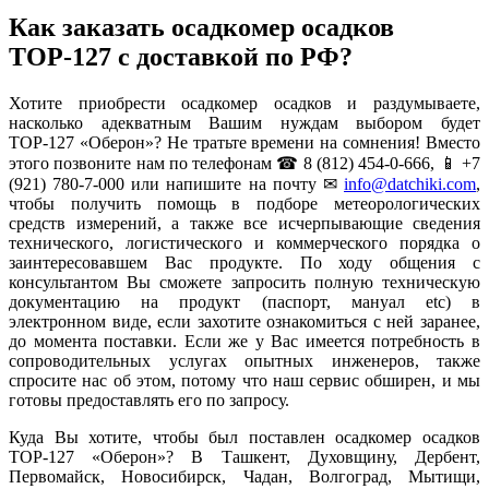
Как заказать осадкомер осадков
ТОР-127 с доставкой по РФ?
Хотите приобрести осадкомер осадков и раздумываете,
насколько адекватным Вашим нуждам выбором будет
ТОР-127 «Оберон»? Не тратьте времени на сомнения! Вместо
этого позвоните нам по телефонам ☎ 8 (812) 454-0-666, 📱 +7
(921) 780-7-000 или напишите на почту ✉
info@datchiki.com
,
чтобы получить помощь в подборе метеорологических
средств измерений, а также все исчерпывающие сведения
технического, логистического и коммерческого порядка о
заинтересовавшем Вас продукте. По ходу общения с
консультантом Вы сможете запросить полную техническую
документацию на продукт (паспорт, мануал etc) в
электронном виде, если захотите ознакомиться с ней заранее,
до момента поставки. Если же у Вас имеется потребность в
сопроводительных услугах опытных инженеров, также
спросите нас об этом, потому что наш сервис обширен, и мы
готовы предоставлять его по запросу.
Куда Вы хотите, чтобы был поставлен осадкомер осадков
ТОР-127 «Оберон»? В Ташкент, Духовщину, Дербент,
Первомайск, Новосибирск, Чадан, Волгоград, Мытищи,