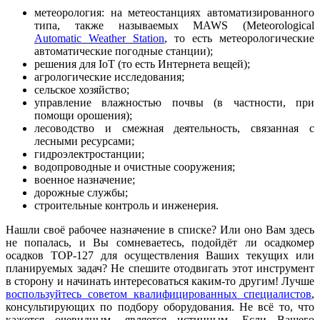
метеорология: на метеостанциях автоматизированного
типа, также называемых MAWS (Meteorological
Automatic Weather Station
, то есть метеорологические
автоматические погодные станции);
решения для IoT (то есть Интернета вещей);
агрологические исследования;
сельское хозяйство;
управление влажностью почвы (в частности, при
помощи орошения);
лесоводство и смежная деятельность, связанная с
лесными ресурсами;
гидроэлектростанции;
водопроводные и очистные сооружения;
военное назначение;
дорожные службы;
строительные контроль и инженерия.
Нашли своё рабочее назначение в списке? Или оно Вам здесь
не попалась, и Вы сомневаетесь, подойдёт ли осадкомер
осадков ТОР-127 для осуществления Ваших текущих или
планируемых задач? Не спешите отодвигать этот инструмент
в сторону и начинать интересоваться каким-то другим! Лучше
воспользуйтесь советом квалифицированных специалистов
,
консультирующих по подбору оборудования. Не всё то, что
кажется очевидным, является истинным. Если Вашего