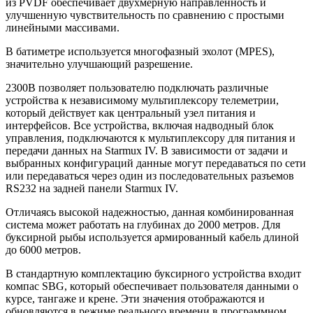
из PVDF обеспечивает двухмерную направленность и
улучшенную чувствительность по сравнению с простыми
линейными массивами.
В батиметре используется многофазный эхолот (MPES),
значительно улучшающий разрешение.
2300B позволяет пользователю подключать различные
устройства к независимому мультиплексору телеметрии,
который действует как центральный узел питания и
интерфейсов. Все устройства, включая надводный блок
управления, подключаются к мультиплексору для питания и
передачи данных на Starmux IV. В зависимости от задачи и
выбранных конфигураций данные могут передаваться по сети
или передаваться через один из последовательных разъемов
RS232 на задней панели Starmux IV.
Отличаясь высокой надежностью, данная комбинированная
система может работать на глубинах до 2000 метров. Для
буксирной рыбы используется армированный кабель длиной
до 6000 метров.
В стандартную комплектацию буксирного устройства входит
компас SBG, который обеспечивает пользователя данными о
курсе, тангаже и крене. Эти значения отображаются и
обновляются в режиме реального времени в программном