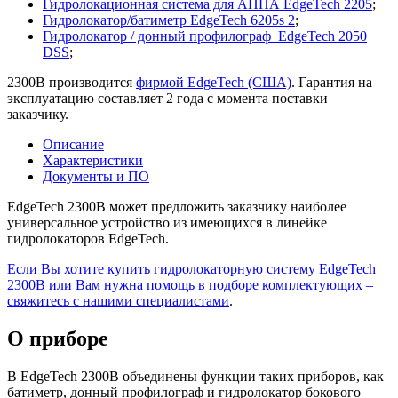
Гидролокационная система для АНПА EdgeTech 2205
;
Гидролокатор/батиметр EdgeTech 6205s 2
;
Гидролокатор / донный профилограф EdgeTech 2050
DSS
;
2300B производится
фирмой EdgeTech (США)
. Гарантия на
эксплуатацию составляет 2 года с момента поставки
заказчику.
Описание
Характеристики
Документы и ПО
EdgeTech 2300B может предложить заказчику наиболее
универсальное устройство из имеющихся в линейке
гидролокаторов EdgeTech.
Если Вы хотите купить гидролокаторную систему EdgeTech
2300B или Вам нужна помощь в подборе комплектующих –
свяжитесь с нашими специалистами
.
О приборе
В EdgeTech 2300B объединены функции таких приборов, как
батиметр, донный профилограф и гидролокатор бокового