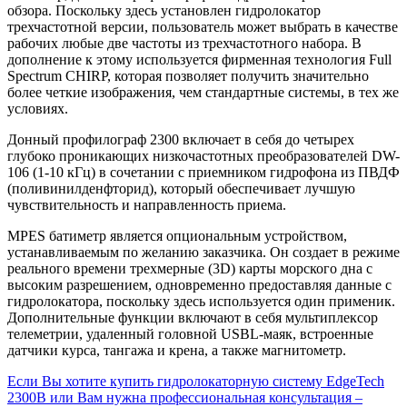
обзора. Поскольку здесь установлен гидролокатор
трехчастотной версии, пользователь может выбрать в качестве
рабочих любые две частоты из трехчастотного набора. В
дополнение к этому используется фирменная технология Full
Spectrum CHIRP, которая позволяет получить значительно
более четкие изображения, чем стандартные системы, в тех же
условиях.
Донный профилограф 2300 включает в себя до четырех
глубоко проникающих низкочастотных преобразователей DW-
106 (1-10 кГц) в сочетании с приемником гидрофона из ПВДФ
(поливинилденфторид), который обеспечивает лучшую
чувствительность и направленность приема.
MPES батиметр является опциональным устройством,
устанавливаемым по желанию заказчика. Он создает в режиме
реального времени трехмерные (3D) карты морского дна с
высоким разрешением, одновременно предоставляя данные с
гидролокатора, поскольку здесь используется один применик.
Дополнительные функции включают в себя мультиплексор
телеметрии, удаленный головной USBL-маяк, встроенные
датчики курса, тангажа и крена, а также магнитометр.
Если Вы хотите купить гидролокаторную систему EdgeTech
2300B или Вам нужна профессиональная консультация –