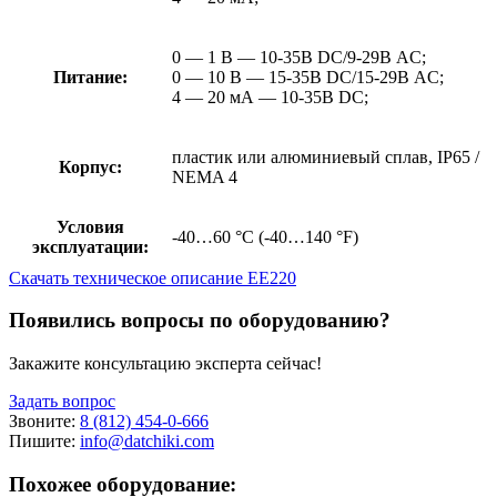
0 — 1 В — 10-35В DC/9-29В AC;
Питание:
0 — 10 В — 15-35В DC/15-29В AC;
4 — 20 мА — 10-35В DC;
пластик или алюминиевый сплав, IP65 /
Корпус:
NEMA 4
Условия
-40…60 °C (-40…140 °F)
эксплуатации:
Скачать техническое описание EE220
Появились вопросы по оборудованию?
Закажите консультацию эксперта сейчас!
Задать вопрос
Звоните:
8 (812) 454-0-666
Пишите:
info@datchiki.com
Похожее оборудование: