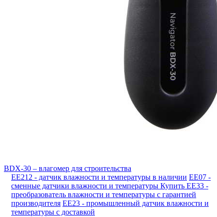
BDX-30 – влагомер для строительства
EE212 - датчик влажности и температуры в наличии
EE07 -
сменные датчики влажности и температуры
Купить EE33 -
преобразователь влажности и температуры с гарантией
производителя
EE23 - промышленный датчик влажности и
температуры с доставкой