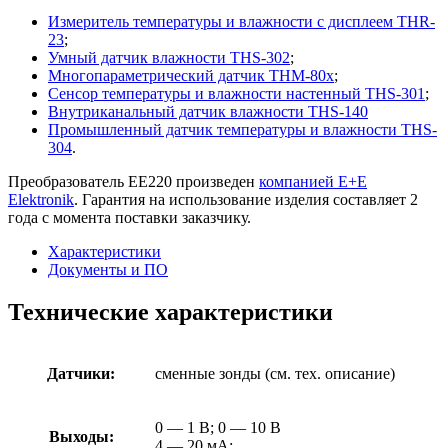
Измеритель температуры и влажности с дисплеем THR-
23
;
Умный датчик влажности THS-302
;
Многопараметрический датчик THM-80x
;
Сенсор температуры и влажности настенный THS-301
;
Внутриканальный датчик влажности THS-140
Промышленный датчик температуры и влажности THS-
304
.
Преобразователь EE220 произведен
компанией E+E
Elektronik
. Гарантия на использование изделия составляет 2
года с момента поставки заказчику.
Характеристики
Документы и ПО
Технические характеристики
Датчики:
сменные зонды (см. тех. описание)
0 — 1 В; 0 — 10 В
Выходы:
4 — 20 мА;