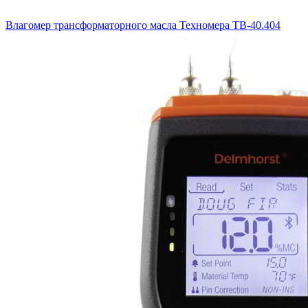
Влагомер трансформаторного масла Техномера ТВ-40.404