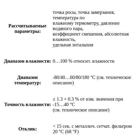
точка росы, точка замерзания,
температура по
влажному термометру, давление
Рассчитываемые
водяного пара,
параметры:
коэффициент смешения, абсолютная
влажность,
удельная энтальпия
Диапазон влажности:
0…100 % относит. влажности
Диапазон
-80/40…60/80/180 °C (см. техническое
температур:
описание)
± 1.3 + 0.3 % от изм. значения при
Точность влажности:
-15…40 °C
(см. техническое описание)
< 15 сек. с металлич. сетчат. фильтром
Отклик:
20 °C (68 °F)