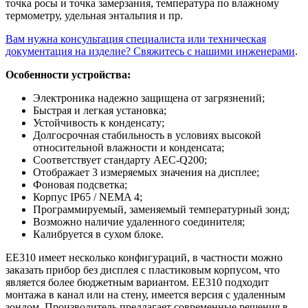
точка росы и точка замерзания, температура по влажному
термометру, удельная энтальпия и пр.
Вам нужна консультация специалиста или техническая
документация на изделие? Свяжитесь с нашими инженерами
.
Особенности устройства:
Электроника надежно защищена от загрязнений;
Быстрая и легкая установка;
Устойчивость к конденсату;
Долгосрочная стабильность в условиях высокой
относительной влажности и конденсата;
Соответствует стандарту AEC-Q200;
Отображает 3 измеряемых значения на дисплее;
Фоновая подсветка;
Корпус IP65 / NEMA 4;
Программируемый, заменяемый температурный зонд;
Возможно наличие удаленного соединителя;
Калибруется в сухом блоке.
EE310 имеет несколько конфигураций, в частности можно
заказать прибор без дисплея с пластиковым корпусом, что
является более бюджетным вариантом. EE310 подходит
монтажа в канал или на стену, имеется версия с удаленным
зондом. Производитель предлагает современные решения в