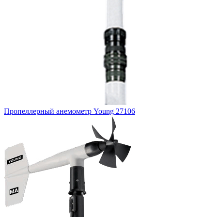
Пропеллерный анемометр Young 27106