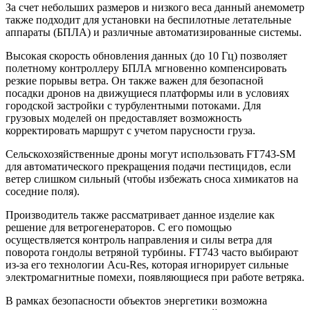
За счет небольших размеров и низкого веса данный анемометр
также подходит для установки на беспилотные летательные
аппараты (БПЛА) и различные автоматизированные системы.
Высокая скорость обновления данных (до 10 Гц) позволяет
полетному контроллеру БПЛА мгновенно компенсировать
резкие порывы ветра. Он также важен для безопасной
посадки дронов на движущиеся платформы или в условиях
городской застройки с турбулентными потоками. Для
грузовых моделей он предоставляет возможность
корректировать маршрут с учетом парусности груза.
Сельскохозяйственные дроны могут использовать FT743-SM
для автоматического прекращения подачи пестицидов, если
ветер слишком сильный (чтобы избежать сноса химикатов на
соседние поля).
Производитель также рассматривает данное изделие как
решение для ветрогенераторов. С его помощью
осуществляется контроль направления и силы ветра для
поворота гондолы ветряной турбины. FT743 часто выбирают
из-за его технологии Acu-Res, которая игнорирует сильные
электромагнитные помехи, появляющиеся при работе ветряка.
В рамках безопасности объектов энергетики возможна