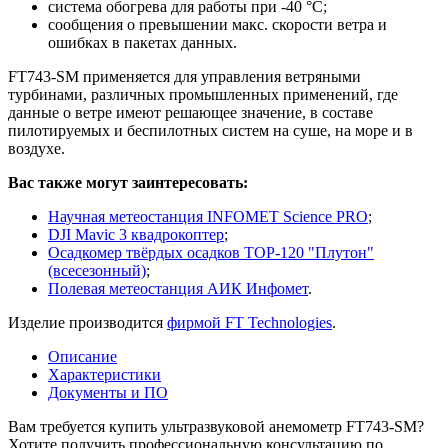
система обогрева для работы при -40 °C;
сообщения о превышении макс. скорости ветра и
ошибках в пакетах данных.
FT743-SM применяется для управления ветряными
турбинами, различных промышленных применений, где
данные о ветре имеют решающее значение, в составе
пилотируемых и беспилотных систем на суше, на море и в
воздухе.
Вас также могут заинтересовать:
Научная метеостанция INFOMET Scienсe PRO
;
DJI Mavic 3 квадрокоптер
;
Осадкомер твёрдых осадков ТОР-120 "Плутон"
(всесезонный)
;
Полевая метеостанция АИК Инфомет
.
Изделие производится
фирмой FT Technologies
.
Описание
Характеристики
Документы и ПО
Вам требуется купить ультразвуковой анемометр FT743-SM?
Хотите получить профессиональную консультацию по