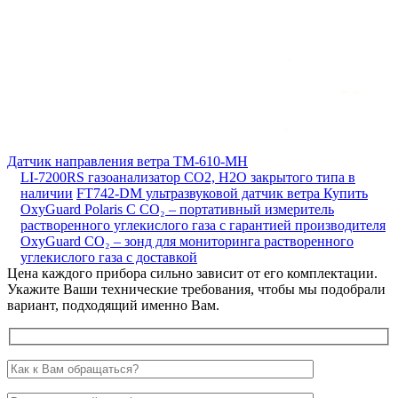
Датчик направления ветра ТМ-610-МН
LI-7200RS газоанализатор CO2, H2O закрытого типа в
наличии
FT742-DM ультразвуковой датчик ветра
Купить
OxyGuard Polaris C CO₂ – портативный измеритель
растворенного углекислого газа с гарантией производителя
OxyGuard CO₂ – зонд для мониторинга растворенного
углекислого газа с доставкой
Цена каждого прибора сильно зависит от его комплектации.
Укажите Ваши технические требования, чтобы мы подобрали
вариант, подходящий именно Вам.