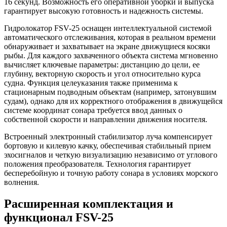
16 секунд. Возможность его оперативной уборки и выпуска
гарантирует высокую готовность и надежность системы.
Гидролокатор FSV-25 оснащен интеллектуальной системой
автоматического отслеживания, которая в реальном времени
обнаруживает и захватывает на экране движущиеся косяки
рыбы. Для каждого захваченного объекта система мгновенно
вычисляет ключевые параметры: дистанцию до цели, ее
глубину, векторную скорость и угол относительно курса
судна. Функция целеуказания также применима к
стационарным подводным объектам (например, затонувшим
судам), однако для их корректного отображения в движущейся
системе координат сонара требуется ввод данных о
собственной скорости и направлении движения носителя.
Встроенный электронный стабилизатор луча компенсирует
бортовую и килевую качку, обеспечивая стабильный прием
эхосигналов и четкую визуализацию независимо от углового
положения преобразователя. Технология гарантирует
бесперебойную и точную работу сонара в условиях морского
волнения.
Расширенная комплектация и
функционал FSV-25