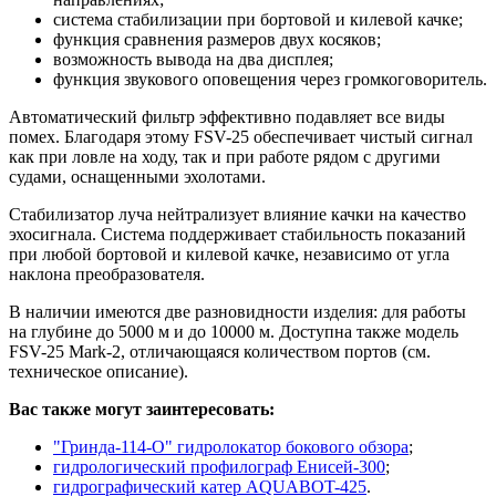
система стабилизации при бортовой и килевой качке;
функция сравнения размеров двух косяков;
возможность вывода на два дисплея;
функция звукового оповещения через громкоговоритель.
Автоматический фильтр эффективно подавляет все виды
помех. Благодаря этому FSV-25 обеспечивает чистый сигнал
как при ловле на ходу, так и при работе рядом с другими
судами, оснащенными эхолотами.
Стабилизатор луча нейтрализует влияние качки на качество
эхосигнала. Система поддерживает стабильность показаний
при любой бортовой и килевой качке, независимо от угла
наклона преобразователя.
В наличии имеются две разновидности изделия: для работы
на глубине до 5000 м и до 10000 м. Доступна также модель
FSV-25 Mark-2, отличающаяся количеством портов (см.
техническое описание).
Вас также могут заинтересовать:
"Гринда-114-О" гидролокатор бокового обзора
;
гидрологический профилограф Енисей-300
;
гидрографический катер AQUABOT-425
.