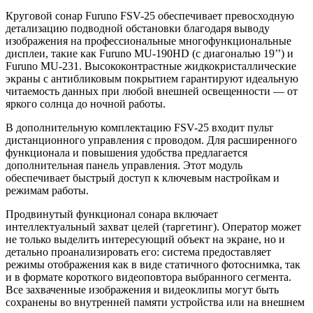
Круговой сонар Furuno FSV-25 обеспечивает превосходную
детализацию подводной обстановки благодаря выводу
изображения на профессиональные многофункциональные
дисплеи, такие как Furuno MU-190HD (с диагональю 19’’) и
Furuno MU-231. Высококонтрастные жидкокристаллические
экраны с антибликовым покрытием гарантируют идеальную
читаемость данных при любой внешней освещенности — от
яркого солнца до ночной работы.
В дополнительную комплектацию FSV-25 входит пульт
дистанционного управления с проводом. Для расширенного
функционала и повышения удобства предлагается
дополнительная панель управления. Этот модуль
обеспечивает быстрый доступ к ключевым настройкам и
режимам работы.
Продвинутый функционал сонара включает
интеллектуальный захват целей (таргетинг). Оператор может
не только выделить интересующий объект на экране, но и
детально проанализировать его: система предоставляет
режимы отображения как в виде статичного фотоснимка, так
и в формате короткого видеоповтора выбранного сегмента.
Все захваченные изображения и видеоклипы могут быть
сохранены во внутренней памяти устройства или на внешнем