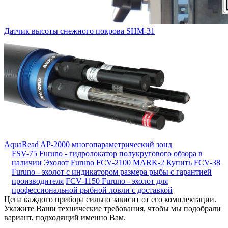
Датчик высоты снежного покрова SHM-31
AquaRead AP-2000 многопараметрический зонд
FSV-75 Furuno - гидролокатор полукругового обзора в
наличии
Эхолот Furuno FCV-2100 MARK-2
Купить FCV-38
Furuno - эхолот с индикатором размера рыбы с гарантией
производителя
FCV-1150 Furuno - эхолот для
профессиональной рыбной ловли с доставкой
Цена каждого прибора сильно зависит от его комплектации.
Укажите Ваши технические требования, чтобы мы подобрали
вариант, подходящий именно Вам.