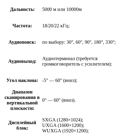
Дальность:
5000 м или 10000м
Частота:
18/20/22 кГц;
Аудиопоиск:
по выбору: 30°, 60°, 90°, 180°, 330°;
Аудиотерминал (требуется
Аудиовыход:
громкоговоритель с усилителем);
Угол наклона:
-5° — 60° (вниз);
Диапазон
сканирования в
0° — 60° (вниз).
вертикальной
плоскости:
SXGA (1280×1024);
Дисплейный
UXGA (1600×1200);
блок:
WUXGA (1920×1200);