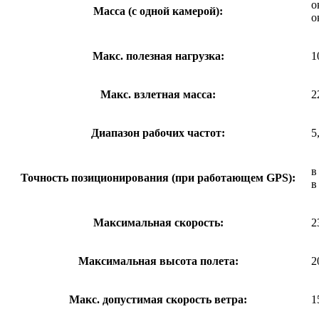
о
Масса (с одной камерой):
о
Макс. полезная нагрузка:
1
Макс. взлетная масса:
2
Диапазон рабочих частот:
5
в
Точность позиционирования (при работающем GPS):
в
Максимальная скорость:
2
Максимальная высота полета:
2
Макс. допустимая скорость ветра:
1