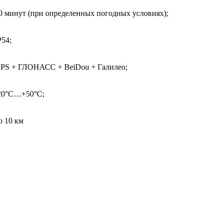
0 минут (при определенных погодных условиях);
P54;
PS + ГЛОНАСС + BeiDou + Галилео;
20°C…+50°C;
о 10 км