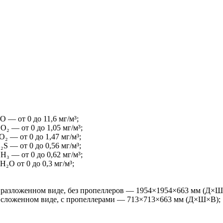
O — от 0 до 11,6 мг/м³;
O₂ — от 0 до 1,05 мг/м³;
O₂ — от 0 до 1,47 мг/м³;
₂S — от 0 до 0,56 мг/м³;
H₃ — от 0 до 0,62 мг/м³;
H₂O от 0 до 0,3 мг/м³;
 разложенном виде, без пропеллеров — 1954×1954×663 мм (Д×Ш
 сложенном виде, с пропеллерами — 713×713×663 мм (Д×Ш×В);