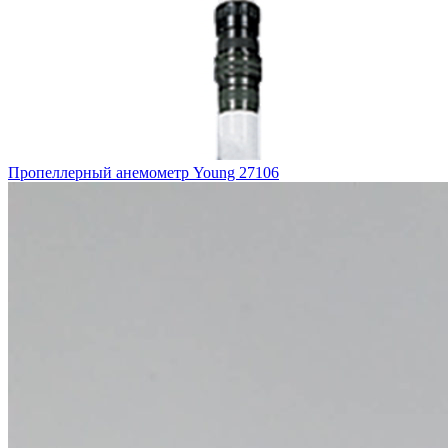
Пропеллерный анемометр Young 27106