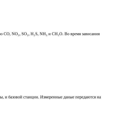
ю CO, NO₂, SO₂, H₂S, NH₃ и CH₂O. Во время зависания
ы, и базовой станции. Измеренные даные передаются на