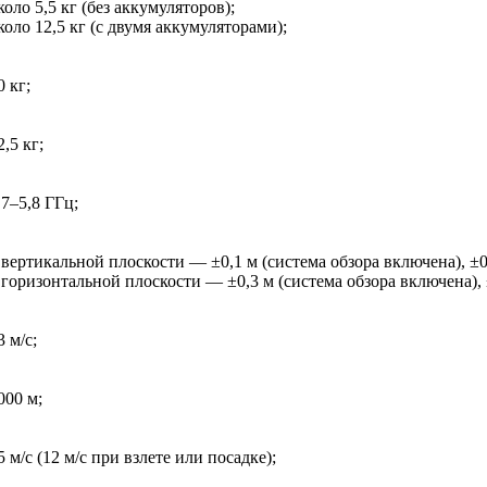
коло 5,5 кг (без аккумуляторов);
коло 12,5 кг (с двумя аккумуляторами);
0 кг;
2,5 кг;
,7–5,8 ГГц;
 вертикальной плоскости — ±0,1 м (система обзора включена), ±
 горизонтальной плоскости — ±0,3 м (система обзора включена), 
3 м/с;
000 м;
5 м/с (12 м/с при взлете или посадке);