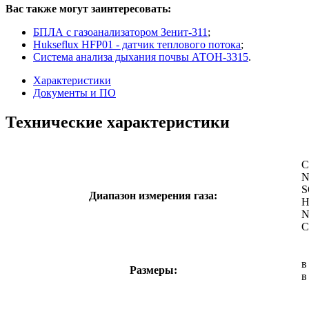
Вас также могут заинтересовать:
БПЛА с газоанализатором Зенит-311
;
Hukseflux HFP01 - датчик теплового потока
;
Система анализа дыхания почвы АТОН-3315
.
Характеристики
Документы и ПО
Технические характеристики
C
N
S
Диапазон измерения газа:
H
N
C
в
Размеры:
в