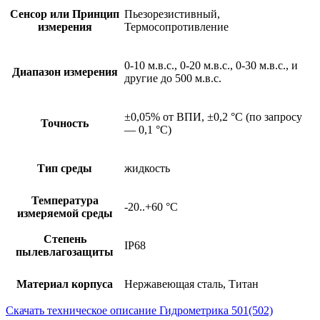
Сенсор или Принцип
Пьезорезистивный,
измерения
Термосопротивление
0-10 м.в.с., 0-20 м.в.с., 0-30 м.в.с., и
Диапазон измерения
другие до 500 м.в.с.
±0,05% от ВПИ, ±0,2 °С (по запросу
Точность
— 0,1 °С)
Тип среды
жидкость
Температура
-20..+60 °С
измеряемой среды
Степень
IP68
пылевлагозащиты
Материал корпуса
Нержавеющая сталь, Титан
Скачать техническое описание Гидрометрика 501(502)