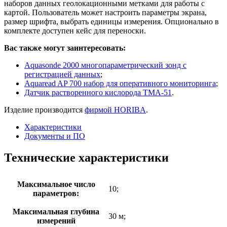
наборов данных геолокационными метками для работы с
картой. Пользователь может настроить параметры экрана,
размер шрифта, выбрать единицы измерения. Опционально в
комплекте доступен кейс для переноски.
Вас также могут заинтересовать:
Aquasonde 2000 многопараметрический зонд с
регистрацией данных
;
Aquaread AP 700 набор для оперативного мониторинга
;
Датчик растворенного кислорода ТМА-51
.
Изделие производится
фирмой HORIBA
.
Характеристики
Документы и ПО
Технические характеристики
Максимальное число
10;
параметров:
Максимальная глубина
30 м;
измерений