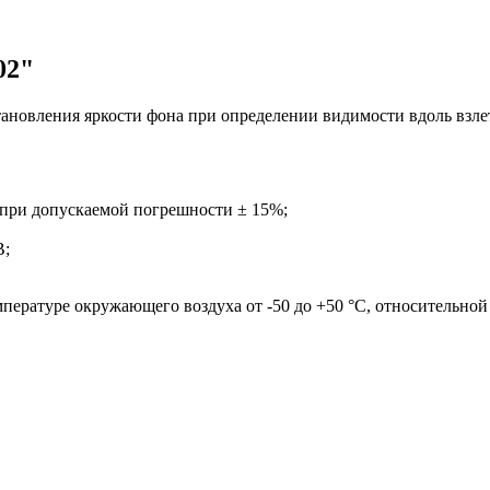
02"
становления яркости фона при определении видимости вдоль вз
2 при допускаемой погрешности ± 15%;
В;
мпературе окружающего воздуха от -50 до +50 °С, относительно