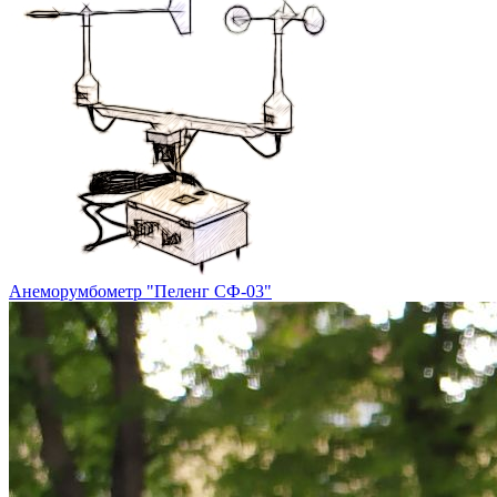
Анеморумбометр "Пеленг СФ-03"