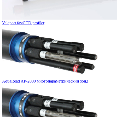
Valeport fastCTD profiler
AquaRead AP-2000 многопараметрический зонд