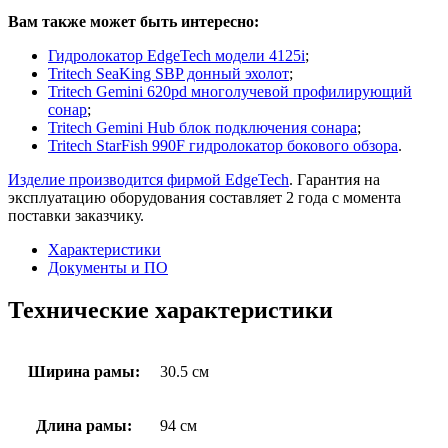
Вам также может быть интересно:
Гидролокатор EdgeTech модели 4125i
;
Tritech SeaKing SBP донный эхолот
;
Tritech Gemini 620pd многолучевой профилирующий
сонар
;
Tritech Gemini Hub блок подключения сонара
;
Tritech StarFish 990F гидролокатор бокового обзора
.
Изделие производится фирмой EdgeTech
. Гарантия на
эксплуатацию оборудования составляет 2 года с момента
поставки заказчику.
Характеристики
Документы и ПО
Технические характеристики
Ширина рамы:
30.5 см
Длина рамы:
94 см