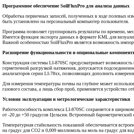
Программное обеспечение SoilFluxPro для анализа данных
Обработка первичных записей, полученных в ходе полевых изм
быть установлено на персональный компьютер пользователя.
Программа позволяет группировать результаты по времени, м
Имеется функция экспорта данных в формате KML для визуализ
Важной особенностью SoilFluxPro является возможность импорт
Расширение функциональности и опциональные компонен
Конструкция системы LI-870SC предусматривает возможность
герметичной разгрузкой натяжения, допускается подсоединение
анализаторов серии LI-78xx, позволяющих дополнить измерени
Для измерения температуры почвы на глубине может использова
газового состава, а лишь сбор проб, применяется устройство от
Условия эксплуатации и метрологические характеристики
Работоспособность комплекса LI-870SC сохраняется в широко
от -20 до +50 градусов Цельсия. Встроенный барометрический с
Температурная стабильность показаний обеспечивается встро
на градус для CO2 и 0,009 миллимоль на моль на градус для во