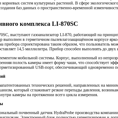
и корневых систем культурных растений. В сфере экологическог
создания баз данных о пространственно-временной изменчивост
ивного комплекса LI-870SC
0SC, выступают газоанализатор LI-870, работающий на принци
ор выполнен в герметичном пылевлагозащищённом корпусе ярко-ж
а прибора спроектирована таким образом, что пользователь мож
ставляет 14,5 миллилитра. Прибор способен выполнять до двух 
ементом мобильной системы. Корпус, выполненный из непрозрач
тренняя полость камеры имеет форму чаши, что способствует э
герметизированный USB-порт, обеспечивающий одновременно пер
ний
запатентованных технических решений, направленных на миним
анизм, который сглаживает резкие перепады давления, возника
внутри камеры на протяжении всего цикла измерения.
ры
нальный почвенный датчик HydraProbe производства компании 
нагрузкам. Электронный блок полностью герметизирован и доп