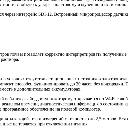
отности, стойкую к ультрафиолетовому излучению и истиранию.
ся через интерфейс SDI-12. Встроенный микропроцессор датчик
етров почвы позволяет корректно интерпретировать полученные 
раствора.
ы в условиях отсутствия стационарных источников электропита
мплект способен функционировать до 20 часов без подзарядки. 
димость в дополнительных аккумуляторах.
й веб-интерфейс, доступ к которому открывается по Wi-Fi с люб
 реальном времени, диагностическая информация о состоянии ка
е программное обеспечение на полевой компьютер.
наты каждой точки измерений с точностью до 2,5 метров. Вся 
данные не теряются при отключении питания.