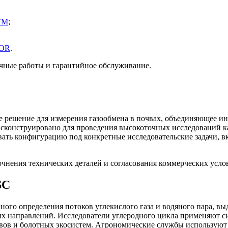
5TM
;
COR
.
очные работы и гарантийное обслуживание.
ое решение для измерения газообмена в почвах, объединяющее и
 сконструировано для проведения высокоточных исследований к
вать конфигурацию под конкретные исследовательские задачи, 
очнения технических деталей и согласования коммерческих усл
SC
нного определения потоков углекислого газа и водяного пара,
х направлений. Исследователи углеродного цикла применяют си
ивов и болотных экосистем. Агрономические службы используют