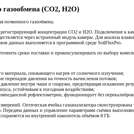
о газообмена (CO2, H2O)
ия почвенного газообмена.
, регистрирующий концентрации CO2 и H2O. Подключение к каме
ествляется через встроенный модуль камеры. Для анализа влажн
вов данных выполняется в программной среде SoilFluxPro.
уточнить сроки поставки и проконсультировать по выбору компл
го материала, снижающего нагрев от солнечного излучения;
е перепадов давления на точность вычисления потоков;
давление внутри чаши и снаружи, предотвращая искажение резу
орпуса, устойчивым к погодным воздействиям;
 импедансной рефлектометрии, функционирует без перекалибровк
мерений. Оптическая ячейка газоанализатора сконструирована т
. Передача данных и управление параметрами съёмки выполняютс
охраняется на внутренний накопитель объёмом 8 ГБ.