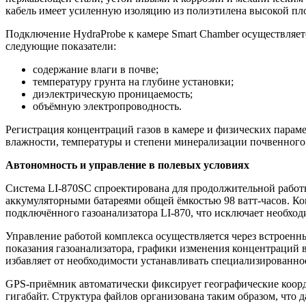
кабель имеет усиленную изоляцию из полиэтилена высокой пл
Подключение HydraProbe к камере Smart Chamber осуществляет
следующие показатели:
содержание влаги в почве;
температуру грунта на глубине установки;
диэлектрическую проницаемость;
объёмную электропроводность.
Регистрация концентраций газов в камере и физических парам
влажности, температуры и степени минерализации почвенного 
Автономность и управление в полевых условиях
Система LI-870SC спроектирована для продолжительной работ
аккумуляторными батареями общей ёмкостью 98 ватт-часов. Ко
подключённого газоанализатора LI-870, что исключает необхо
Управление работой комплекса осуществляется через встроенны
показания газоанализатора, графики изменения концентраций в
избавляет от необходимости устанавливать специализированно
GPS-приёмник автоматически фиксирует географические коорди
гигабайт. Структура файлов организована таким образом, что 