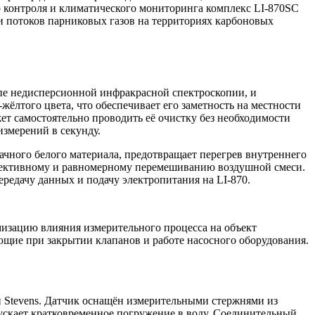
о контроля и климатического мониторинга комплекс LI-870SC
и потоков парниковых газов на территориях карбоновых
пе недисперсионной инфракрасной спектроскопии, и
ёлтого цвета, что обеспечивает его заметность на местности
ет самостоятельно проводить её очистку без необходимости
измерений в секунду.
ного белого материала, предотвращает перегрев внутреннего
ффективному и равномерному перемешиванию воздушной смеси.
едачу данных и подачу электропитания на LI-870.
изацию влияния измерительного процесса на объект
ющие при закрытии клапанов и работе насосного оборудования.
Stevens. Датчик оснащён измерительными стержнями из
ускает кратковременное погружение в воду. Соединительный