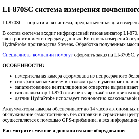
LI-870SC система измерения почвенног
LI-870SC – портативная система, предназначенная для измерен
В состав системы входит инфракрасный газоанализатор LI-870
электропитанием и передачу данных. Контроль измерений осущ
HydraProbe производства Stevens. Обработка полученных масси
Специалисты компании помогут
оформить заказ на LI-870SC, 
ОСОБЕННОСТИ:
измерительная камера сформована из непрозрачного бело
сильфонный механизм в газовом тракте уменьшает влияни
запатентованное вентиляционное отверстие выравнивает 
газоанализатор LI-870 отличается ярко-жёлтым цветом к
датчик HydraProbe использует технологию коаксиальной
Аккумуляторы камеры обеспечивают до 14 часов автономных из
обслуживание самостоятельно, без отправки в сервисный центр
осуществляется с помощью GPS-приёмника, а вся информация с
Рассмотрите смежное и дополнительное оборудование: