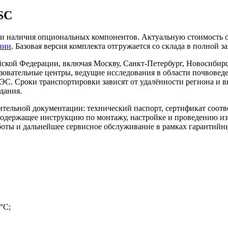
0SC
 и наличия опциональных компонентов. Актуальную стоимость о
нии
. Базовая версия комплекта отгружается со склада в полной з
ской Федерации, включая Москву, Санкт-Петербург, Новосибирск,
азовательные центры, ведущие исследования в области почвовед
С. Сроки транспортировки зависят от удалённости региона и в
дания.
тельной документации: технический паспорт, сертификат соотв
 содержащее инструкцию по монтажу, настройке и проведению и
боты и дальнейшее сервисное обслуживание в рамках гарантийны
°C;