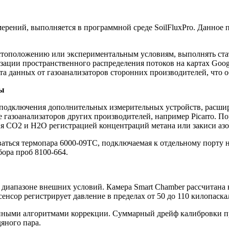
ерений, выполняется в программной среде SoilFluxPro. Данное 
естоположению или экспериментальным условиям, выполнять ста
ации пространственного распределения потоков на картах Googl
а данных от газоанализаторов сторонних производителей, что о
ты
 подключения дополнительных измерительных устройств, расши
 газоанализаторов других производителей, например Picarro. По
я CO2 и H2O регистрацией концентраций метана или закиси азо
ться термопара 6000-09TC, подключаемая к отдельному порту на 
бора проб 8100-664.
м диапазоне внешних условий. Камера Smart Chamber рассчитан
енсор регистрирует давление в пределах от 50 до 110 килопаска
енными алгоритмами коррекции. Суммарный дрейф калибровки п
дяного пара.