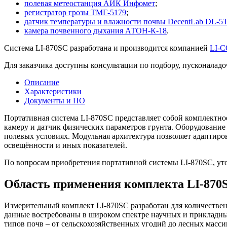
полевая метеостанция АИК Инфомет
;
регистратор грозы ТМГ-5179
;
датчик температуры и влажности почвы DecentLab DL-
камера почвенного дыхания АТОН-К-18
.
Система LI-870SC разработана и производится компанией
LI-
Для заказчика доступны консультации по подбору, пусконалад
Описание
Характеристики
Документы и ПО
Портативная система LI-870SC представляет собой комплектн
камеру и датчик физических параметров грунта. Оборудование
полевых условиях. Модульная архитектура позволяет адаптиро
освещённости и иных показателей.
По вопросам приобретения портативной системы LI-870SC, ут
Область применения комплекта LI-870
Измерительный комплект LI-870SC разработан для количестве
данные востребованы в широком спектре научных и прикладны
типов почв – от сельскохозяйственных угодий до лесных масс