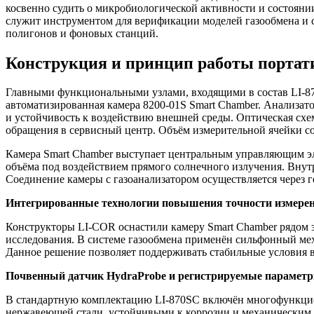
косвенно судить о микробиологической активности и состояни
служит инструментом для верификации моделей газообмена и 
полигонов и фоновых станций.
Конструкция и принцип работы портат
Главными функциональными узлами, входящими в состав LI-87
автоматизированная камера 8200-01S Smart Chamber. Анализат
и устойчивость к воздействию внешней среды. Оптическая схем
обращения в сервисный центр. Объём измерительной ячейки со
Камера Smart Chamber выступает центральным управляющим эл
объёма под воздействием прямого солнечного излучения. Вну
Соединение камеры с газоанализатором осуществляется через 
Интегрированные технологии повышения точности измере
Конструкторы LI-COR оснастили камеру Smart Chamber рядом 
исследования. В системе газообмена применён сильфонный мех
Данное решение позволяет поддерживать стабильные условия 
Почвенный датчик HydraProbe и регистрируемые парамет
В стандартную комплектацию LI-870SC включён многофункцио
нержавеющей стали, устойчивыми к коррозии и механическим 