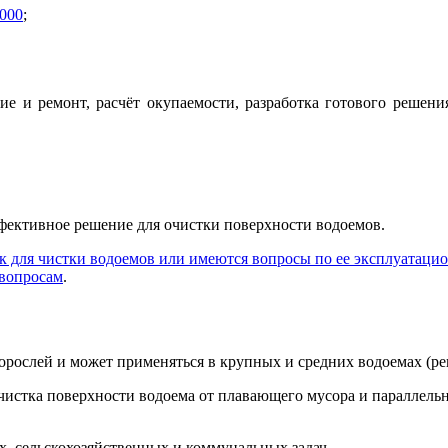
000
;
е и ремонт, расчёт окупаемости, разработка готового решения
ффективное решение для очистки поверхности водоемов.
ок для чистки водоемов или имеются вопросы по ее эксплуатаци
вопросам
.
ослей и может применяться в крупных и средних водоемах (рек
 очистка поверхности водоема от плавающего мусора и паралле
х, сельскохозяйственных и коммунальных задач.