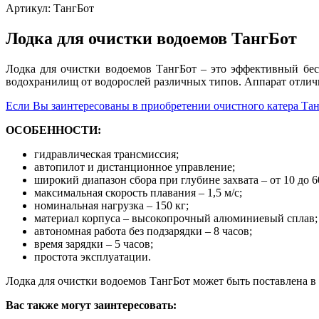
Артикул:
ТангБот
Лодка для очистки водоемов ТангБот
Лодка для очистки водоемов ТангБот – это эффективный бес
водохранилищ от водорослей различных типов. Аппарат отлич
Если Вы заинтересованы в приобретении очистного катера Тан
ОСОБЕННОСТИ:
гидравлическая трансмиссия;
автопилот и дистанционное управление;
широкий диапазон сбора при глубине захвата – от 10 до 6
максимальная скорость плавания – 1,5 м/с;
номинальная нагрузка – 150 кг;
материал корпуса – высокопрочный алюминиевый сплав;
автономная работа без подзарядки – 8 часов;
время зарядки – 5 часов;
простота эксплуатации.
Лодка для очистки водоемов ТангБот может быть поставлена 
Вас также могут заинтересовать: