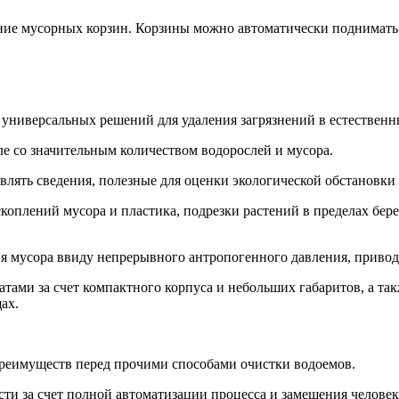
ние мусорных корзин. Корзины можно автоматически поднимать 
 универсальных решений для удаления загрязнений в естественн
ле со значительным количеством водорослей и мусора.
лять сведения, полезные для оценки экологической обстановки 
коплений мусора и пластика, подрезки растений в пределах бер
ия мусора ввиду непрерывного антропогенного давления, привод
тами за счет компактного корпуса и небольших габаритов, а та
ах.
преимуществ перед прочими способами очистки водоемов.
ти за счет полной автоматизации процесса и замещения человек