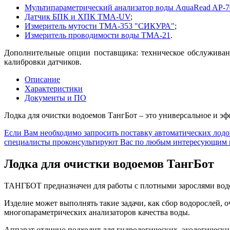
Мультипараметрический анализатор воды AquaRead AP-7
Датчик БПК и ХПК ТМА-UV
;
Измеритель мутости ТМА-353 "СИКУРА"
;
Измеритель проводимости воды ТМА-21
.
Дополнительные опции поставщика: техническое обслуживани
калибровки датчиков.
Описание
Характеристики
Документы и ПО
Лодка для очистки водоемов ТангБот – это универсальное и э
Если Вам необходимо запросить поставку автоматических лод
специалисты проконсультируют Вас по любым интересующим 
Лодка для очистки водоемов ТангБот
ТАНГБОТ предназначен для работы с плотными зарослями водор
Изделие может выполнять такие задачи, как сбор водорослей,
многопараметрических анализаторов качества воды.
Аппарат отлично подходит для гидрологических, экологически