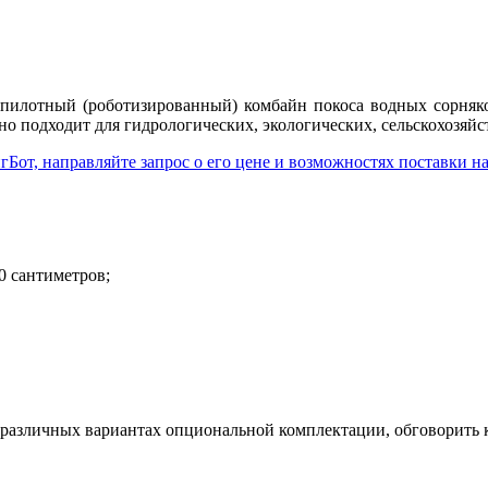
пилотный (роботизированный) комбайн покоса водных сорняков
но подходит для гидрологических, экологических, сельскохозя
гБот, направляйте запрос о его цене и возможностях поставки 
0 сантиметров;
в различных вариантах опциональной комплектации, обговорить