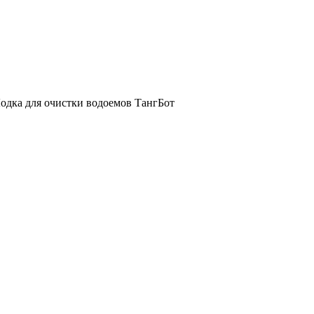
одка для очистки водоемов ТангБот