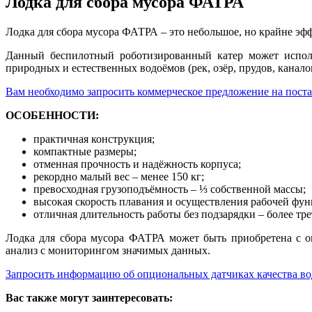
Лодка для сбора мусора ФАТРА
Лодка для сбора мусора ФАТРА – это небольшое, но крайне эфф
Данный беспилотный роботизированный катер может испол
природных и естественных водоёмов (рек, озёр, прудов, канал
Вам необходимо запросить коммерческое предложение на пост
ОСОБЕННОСТИ:
практичная конструкция;
компактные размеры;
отменная прочность и надёжность корпуса;
рекордно малый вес – менее 150 кг;
превосходная грузоподъёмность – ⅓ собственной массы;
высокая скорость плавания и осуществления рабочей фун
отличная длительность работы без подзарядки – более тре
Лодка для сбора мусора ФАТРА может быть приобретена с 
анализ с мониторингом значимых данных.
Запросить информацию об опциональных датчиках качества в
Вас также могут заинтересовать: