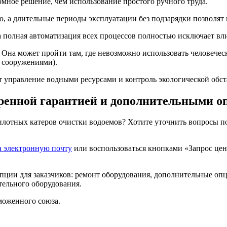
мное решение, чем использование простого ручного труда.
, а длительные периоды эксплуатации без подзарядки позволят
а полная автоматизация всех процессов полностью исключает вли
Она может пройти там, где невозможно использовать человеческ
и сооружениями).
т управление водными ресурсами и контроль экологической обст
иренной гарантией и дополнительными 
илотных катеров очистки водоемов? Хотите уточнить вопросы п
а электронную почту
или воспользоваться кнопками «Запрос цен
ции для заказчиков: ремонт оборудования, дополнительные опц
тельного оборудования.
моженного союза.