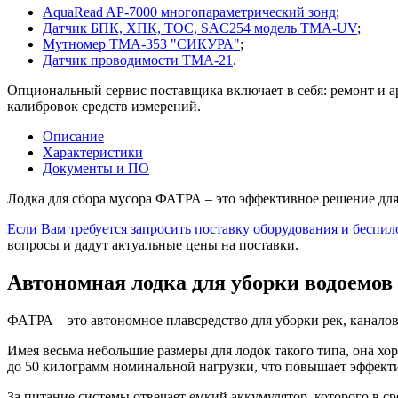
AquaRead AP-7000 многопараметрический зонд
;
Датчик БПК, ХПК, ТОС, SAC254 модель ТМА-UV
;
Мутномер ТМА-353 "СИКУРА"
;
Датчик проводимости ТМА-21
.
Опциональный сервис поставщика включает в себя: ремонт и а
калибровок средств измерений.
Описание
Характеристики
Документы и ПО
Лодка для сбора мусора ФАТРА – это эффективное решение для
Если Вам требуется запросить поставку оборудования и беспи
вопросы и дадут актуальные цены на поставки.
Автономная лодка для уборки водоемо
ФАТРА – это автономное плавсредство для уборки рек, каналов,
Имея весьма небольшие размеры для лодок такого типа, она х
до 50 килограмм номинальной нагрузки, что повышает эффект
За питание системы отвечает емкий аккумулятор, которого в ср