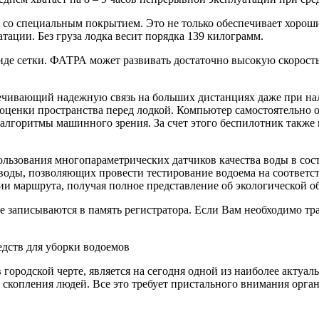
 со специальным покрытием. Это не только обеспечивает хорош
атации. Без груза лодка весит порядка 139 килограмм.
иде сетки. ФАТРА может развивать достаточно высокую скорост
печивающий надежную связь на больших дистанциях даже при на
енки пространства перед лодкой. Компьютер самостоятельно от
алгоритмы машинного зрения. За счет этого беспилотник также 
льзования многопараметрических датчиков качества воды в сост
оды, позволяющих провести тестирование водоема на соответст
и маршрута, получая полное представление об экологической об
ые записываются в память регистратора. Если Вам необходимо 
дств для уборки водоемов
 в городской черте, является на сегодня одной из наиболее акт
 скопления людей. Все это требует пристального внимания орг