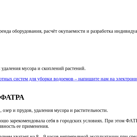
ренда оборудования, расчёт окупаемости и разработка индивиду
 удаления мусора и скоплений растений.
лотных систем для уборки водоемов – напишите нам на электрон
в ФАТРА
 озер и прудов, удаления мусора и растительности.
орошо зарекомендовала себя в городских условиях. При этом ФА
ивность ее применения.
еднем хватает на 8 – 9 часов непрерывной эксплуатации при сре