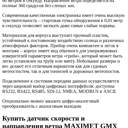
60 метров в секунду. Направление ветра определяется на
полные 360 градусов без слепых зон.
Современная качественная электроника имеет очень высокую
чувствительность – стартовая точка обнаружения в 0,01 метр
в секунду позволяет засекать даже самые слабые порывы.
Материалом для корпуса выступает прочный пластик,
устойчивый к постоянному воздействию солнца и различных
атмосферных факторов. Прибор очень компактен и легок в
монтаже – корпус имеет вид обычного для ультразвуковых
измерителей параметров ветра «гриба», который может быть
легко установлен на трубу или мачту. Небольшие размеры и
вес делают его отличным вариантом как для судовых
метеостистем, так и для тоннелей и дорожных метеопостов.
Подключение к системам передачи данных осуществляется
через широкий выбор цифровых интерфейсов: доступны
RS232, RS422, RS485, SDI-12, NMEA, MODBUS и ASCII.
Опционально можно заказать цифро-аналоговый
преобразователь с аналоговым выходом.
Купить датчик скорости и
направления ветра MAXIMET GMX