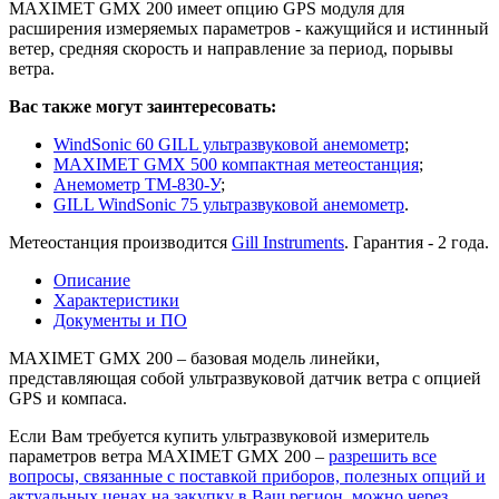
MAXIMET GMX 200 имеет опцию GPS модуля для
расширения измеряемых параметров - кажущийся и истинный
ветер, средняя скорость и направление за период, порывы
ветра.
Вас также могут заинтересовать:
WindSonic 60 GILL ультразвуковой анемометр
;
MAXIMET GMX 500 компактная метеостанция
;
Анемометр ТМ-830-У
;
GILL WindSonic 75 ультразвуковой анемометр
.
Метеостанция производится
Gill Instruments
. Гарантия - 2 года.
Описание
Характеристики
Документы и ПО
MAXIMET GMX 200 – базовая модель линейки,
представляющая собой ультразвуковой датчик ветра с опцией
GPS и компаса.
Если Вам требуется купить ультразвуковой измеритель
параметров ветра MAXIMET GMX 200 –
разрешить все
вопросы, связанные с поставкой приборов, полезных опций и
актуальных ценах на закупку в Ваш регион, можно через