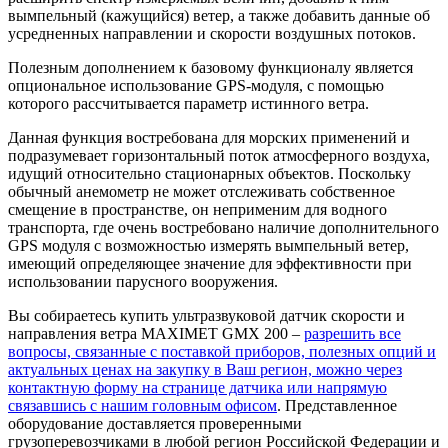
вымпельный (кажущийся) ветер, а также добавить данные об
усредненных направлении и скорости воздушных потоков.
Полезным дополнением к базовому функционалу является
опциональное использование GPS-модуля, с помощью
которого рассчитывается параметр истинного ветра.
Данная функция востребована для морских применений и
подразумевает горизонтальный поток атмосферного воздуха,
идущий относительно стационарных объектов. Поскольку
обычный анемометр не может отслеживать собственное
смещение в пространстве, он неприменим для водного
транспорта, где очень востребовано наличие дополнительного
GPS модуля с возможностью измерять вымпельный ветер,
имеющий определяющее значение для эффективности при
использовании парусного вооружения.
Вы собираетесь купить ультразвуковой датчик скорости и
направления ветра MAXIMET GMX 200 –
разрешить все
вопросы, связанные с поставкой приборов, полезных опций и
актуальных ценах на закупку в Ваш регион, можно через
контактную форму на странице датчика или напрямую
связавшись с нашим головным офисом
. Представленное
оборудование доставляется проверенными
грузоперевозчиками в любой регион Российской Федерации и