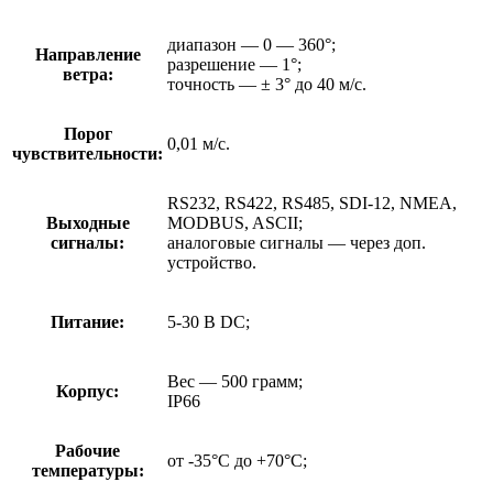
диапазон — 0 — 360°;
Направление
разрешение — 1°;
ветра:
точность — ± 3° до 40 м/с.
Порог
0,01 м/с.
чувствительности:
RS232, RS422, RS485, SDI-12, NMEA,
Выходные
MODBUS, ASCII;
сигналы:
аналоговые сигналы — через доп.
устройство.
Питание:
5-30 В DC;
Вес — 500 грамм;
Корпус:
IP66
Рабочие
от -35°С до +70°С;
температуры: