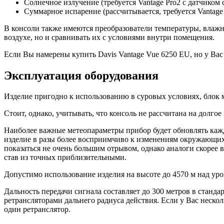
Солнечное излучение (требуется Vantage Pro2 с датчиком 
Суммарное испарение (рассчитывается, требуется Vantage 
В консоли также имеются преобразователи температуры, влажн
воздухе, но и сравнивать их с условиями внутри помещения.
Если Вы намерены купить Davis Vantage Vue 6250 EU, но у Ва
Эксплуатация оборудования
Изделие пригодно к использованию в суровых условиях, блок м
Стоит, однако, учитывать, что консоль не рассчитана на долго
Наиболее важные метеопараметры прибор будет обновлять кажды
изделие в разы более восприимчиво к изменениям окружающих 
показаться не очень большим отрывом, однако аналоги скорее в
став из точных приблизительными.
Допустимо использование изделия на высоте до 4570 м над уро
Дальность передачи сигнала составляет до 300 метров в станд
ретрансляторами дальнего радиуса действия. Если у Вас неск
один ретранслятор.