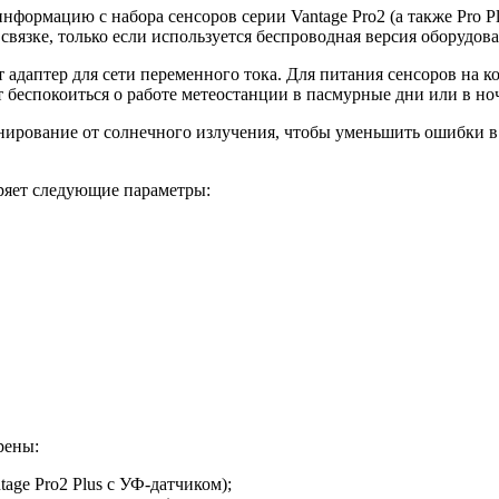
 информацию с набора сенсоров серии Vantage Pro2 (а также Pro
 связке, только если используется беспроводная версия оборудов
ет адаптер для сети переменного тока. Для питания сенсоров на 
 беспокоиться о работе метеостанции в пасмурные дни или в но
анирование от солнечного излучения, чтобы уменьшить ошибки 
ряет следующие параметры:
рены:
age Pro2 Plus с УФ-датчиком);