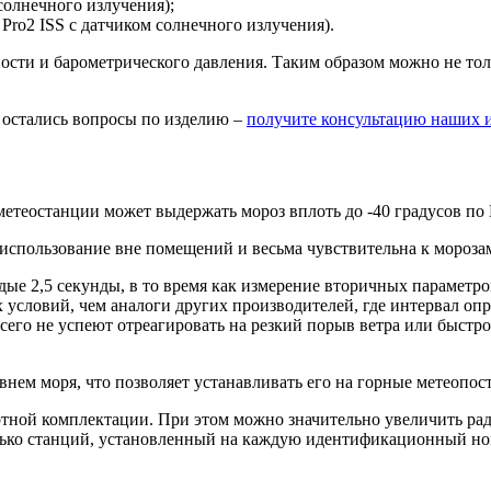
солнечного излучения);
Pro2 ISS с датчиком солнечного излучения).
ости и барометрического давления. Таким образом можно не то
с остались вопросы по изделию –
получите консультацию наших 
етеостанции может выдержать мороз вплоть до -40 градусов по 
е использование вне помещений и весьма чувствительна к мороза
е 2,5 секунды, в то время как измерение вторичных параметров 
условий, чем аналоги других производителей, где интервал опр
сего не успеют отреагировать на резкий порыв ветра или быстро
внем моря, что позволяет устанавливать его на горные метеопос
артной комплектации. При этом можно значительно увеличить ра
олько станций, установленный на каждую идентификационный ном