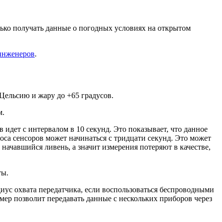
лько получать данные о погодных условиях на открытом
инженеров
.
Цельсию и жару до +65 градусов.
м.
идет с интервалом в 10 секунд. Это показывает, что данное
оса сенсоров может начинаться с тридцати секунд. Это может
 начавшийся ливень, а значит измерения потеряют в качестве,
ты.
диус охвата передатчика, если воспользоваться беспроводными
ер позволит передавать данные с нескольких приборов через