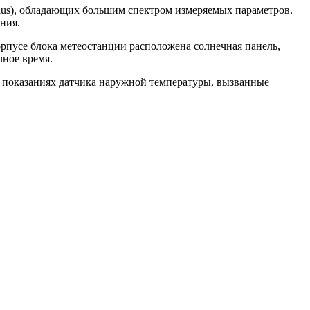
 Plus), обладающих большим спектром измеряемых параметров.
ания.
корпусе блока метеостанции расположена солнечная панель,
чное время.
в показаниях датчика наружной температуры, вызванные