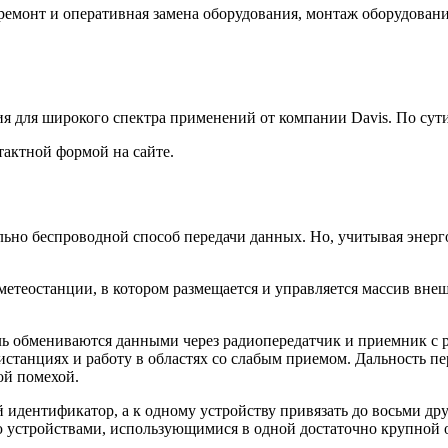
 ремонт и оперативная замена оборудования, монтаж оборудован
я для широкого спектра применений от компании Davis. По сути,
тактной формой на сайте.
ьно беспроводной способ передачи данных. Но, учитывая энерго
 метеостанции, в котором размещается и управляется массив вне
оль обмениваются данными через радиопередатчик и приемник с 
станциях и работу в областях со слабым приемом. Дальность пер
ой помехой.
 идентификатор, а к одному устройству привязать до восьми др
ю устройствами, использующимися в одной достаточно крупной 