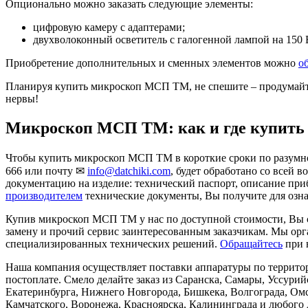
Опционально можно заказать следующие элементы:
цифровую камеру с адаптерами;
двухволоконный осветитель с галогенной лампой на 150 В
Приобретение дополнительных и сменных элементов можно
о
Планируя купить микроскоп МСП ТМ, не спешите – продумайте 
нервы!
Микроскоп МСП ТМ: как и где купить 
Чтобы купить микроскоп МСП ТМ в короткие сроки по разумной
666 или почту ✉
info@datchiki.com
, будет обработано со всей 
документацию на изделие: технический паспорт, описание приб
производителем
технические документы, Вы получите для ознак
Купив микроскоп МСП ТМ у нас по доступной стоимости, Вы см
замену и прочий сервис заинтересованным заказчикам. Мы орг
специализированных технических решений.
Обращайтесь
при 
Наша компания осуществляет поставки аппаратуры по территор
постоплате. Смело делайте заказ из Саранска, Самары, Уссури
Екатеринбурга, Нижнего Новгорода, Бишкека, Волгограда, Омс
Камчатского, Воронежа, Красноярска, Калининграда и любого 