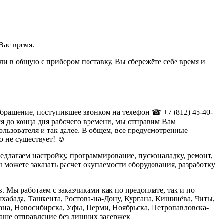
Вас время.
и в общую с прибором поставку, Вы сбережёте себе время и
бращение, поступившее звонком на телефон ☎ +7 (812) 45-40-
ся до конца дня рабочего времени, мы отправим Вам
льзователя и так далее. В общем, все предусмотренные
го не существует! ☺
длагаем настройку, программирование, пусконаладку, ремонт,
можете заказать расчет окупаемости оборудования, разработку
 Мы работаем с заказчиками как по предоплате, так и по
шхабада, Ташкента, Ростова-на-Дону, Кургана, Кишинёва, Читы,
ана, Новосибирска, Уфы, Перми, Ноябрьска, Петропавловска-
аше отправление без лишних задержек.