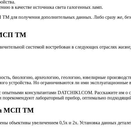
ойства.
нию в качестве источника света галогенных ламп.
ТМ для получения дополнительных данных. Либо сразу же, без
 МСП ТМ
чительной системой востребован в следующих отраслях жизнед
ность, биологию, археологию, геологию, ювелирные производст
емого устройства. Но ограничиваются ли ими эксплуатационны
 опытными консультантами DATCHIKI.COM. Расскажите им о св
и порекомендуют лабораторный прибор, оптимально подходящий
па МСП ТМ
ы объективы увеличением 0,5х и 2х. Установка данных детале