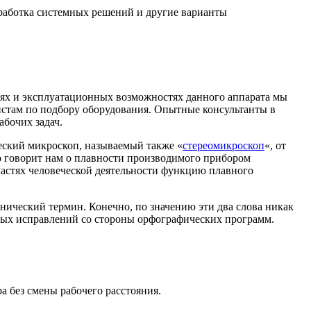
зработка системных решений и другие варианты
тях и эксплуатационных возможностях данного аппарата мы
стам по подбору оборудования. Опытные консультанты в
абочих задач.
еский микроскоп, называемый также «
стереомикроскоп
«, от
о говорит нам о плавности производимого прибором
ластях человеческой деятельности функцию плавного
нический термин. Конечно, по значению эти два слова никак
нных исправлений со стороны орфографических программ.
 без смены рабочего расстояния.