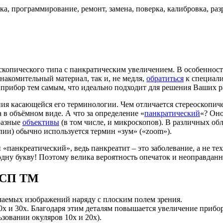
а, программирование, ремонт, замена, поверка, калибровка, ра
копического типа с панкратическим увеличением. В особеннос
накомительный материал, так и, не медля,
обратиться
к специали
 прибор тем самым, что идеально подходит для решения Ваших р
я касающейся его терминологии. Чем отличается стереоскопич
в объёмном виде. А что за определение «
панкратический
«? Он
разные
объективы
(в том числе, и микроскопов). В различных об
ии) обычно используется термин «зум» («zoom»).
анкреатический», ведь панкреатит – это заболевание, а не тех
 одну букву! Поэтому велика вероятность опечаток и неоправда
 МСП ТМ
чаемых изображений наряду с плоским полем зрения.
 и 30х. Благодаря этим деталям повышается увеличение прибора
зовании окуляров 10х и 20х).