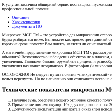
К услугам заказчика обширный сервис поставщика: пусконаладк
профессиональной помощи.
Описание
Характеристики
Документы и ПО
Микроскоп МСП ТМ – это устройство для микроскопии стереос
будем разбираться ниже. Вы можете как просмотреть данный оз
короткие сроки помогут Вам понять, является ли описываемый
А мы начнём представление микроскопа МСП ТМ с рассмотрени
обычного? Возможностью наблюдения объектов не в плоском, а 
увеличения. Таковыми бывают оружейные прицелы и разнооб
увеличения называют неодинаково. В фотографии (и микроскоп
ОСТОРОЖНО! Не следует путать понятия «панкратический» и «п
нельзя перепутать. Но по написанию они отличаются всего на
Технические показатели микроскопа
Наличие зума, обеспечивающего отличное качество полу
Применение помимо окуляра 10х двух широкопольных: 20х
Допустимость эксплуатации аппарата в очках (при исполь