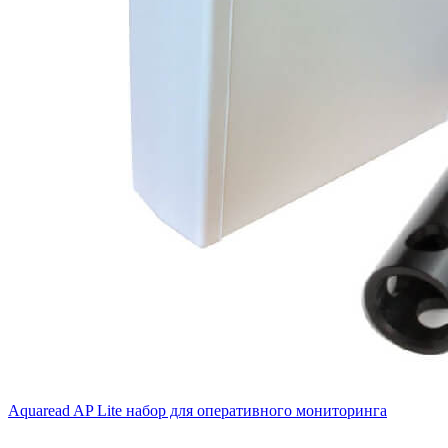
Aquaread AP Lite набор для оперативного мониторинга