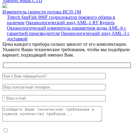
Valeport Midas CTD
Измеритель скорости потока ИСП-1М
Tritech StarFish 990F гидролокатор бокового обзора в
наличии
Океанологический зонд AML-1 RT
Купить
Океанологический измеритель параметров воды AML-6 с
гарантией производителя
Океанологический зонд AML-3 с
доставкой
Цена каждого прибора сильно зависит от его комплектации.
Укажите Ваши технические требования, чтобы мы подобрали
вариант, подходящий именно Вам.