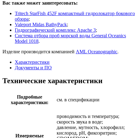
Вас также может заинтересовать:
Tritech StarFish 452F компактный гидролокатор бокового
обзора
;
Valeport Midas BathyPack
;
Гидрографический комплекс Apache 3
;
Система отбора проб морской воды General Oceanics
Model 1018
.
Изделие производится компанией
AML Oceanographic
.
Характеристики
Документы и ПО
Технические характеристики
Подробные
см. в спецификации
характеристики:
проводимость и температура;
скорость звука в воде;
давление, мутность, хлорофилл;
кислород, pH, фикоэритрин;
Измеряемые