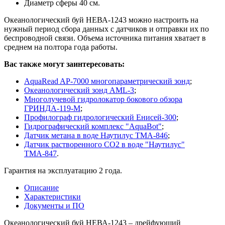
Диаметр сферы 40 см.
Океанологический буй НЕВА-1243 можно настроить на
нужный период сбора данных с датчиков и отправки их по
беспроводной связи. Объема источника питания хватает в
среднем на полтора года работы.
Вас также могут заинтересовать:
AquaRead AP-7000 многопараметрический зонд
;
Океанологический зонд AML-3
;
Многолучевой гидролокатор бокового обзора
ГРИНДА-119-М
;
Профилограф гидрологический Енисей-300
;
Гидрографический комплекс "AquaBot"
;
Датчик метана в воде Наутилус ТМА-846
;
Датчик растворенного CO2 в воде "Наутилус"
ТМА-847
.
Гарантия на эксплуатацию 2 года.
Описание
Характеристики
Документы и ПО
Океанологический буй НЕВА-1243 – дрейфующий