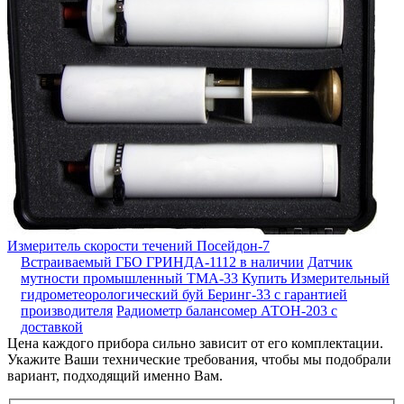
Измеритель скорости течений Посейдон-7
Встраиваемый ГБО ГРИНДА-1112 в наличии
Датчик
мутности промышленный ТМА-33
Купить Измерительный
гидрометеорологический буй Беринг-33 с гарантией
производителя
Радиометр балансомер АТОН-203 с
доставкой
Цена каждого прибора сильно зависит от его комплектации.
Укажите Ваши технические требования, чтобы мы подобрали
вариант, подходящий именно Вам.