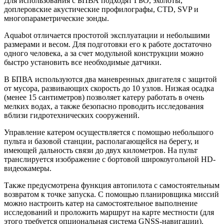
Для использования с БПВА подходят ГБО, эхолоты,
доплеровские акустические профилографы, CTD, SVP и
многопараметрические зонды.
Aquabot отличается простотой эксплуатации и небольшими
размерами и весом. Для подготовки его к работе достаточно
одного человека, а за счет модульной конструкции можно
быстро установить все необходимые датчики.
В БПВА используются два маневренных двигателя с защитой
от мусора, развивающих скорость до 10 узлов. Низкая осадка
(менее 15 сантиметров) позволяет катеру работать в очень
мелких водах, а также безопасно проводить исследования
вблизи гидротехнических сооружений.
Управление катером осуществляется с помощью небольшого
пульта и базовой станции, располагающейся на берегу, и
имеющей дальность связи до двух километров. На пульт
транслируется изображение с бортовой широкоугольной HD-
видеокамеры.
Также предусмотрена функция автопилота с самостоятельным
возвратом к точке запуска. С помощью планировщика миссий
можно настроить катер на самостоятельное выполнение
исследований и проложить маршрут на карте местности (для
этого требуется опциональная система GNSS-навигации).