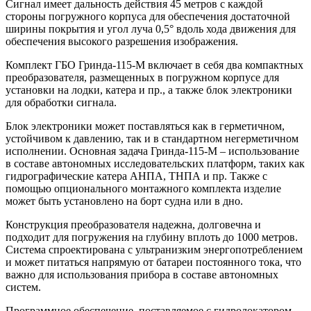
Сигнал имеет дальность действия 45 метров с каждой
стороны погружного корпуса для обеспечения достаточной
ширины покрытия и угол луча 0,5° вдоль хода движения для
обеспечения высокого разрешения изображения.
Комплект ГБО Гринда-115-М включает в себя два компактных
преобразователя, размещенных в погружном корпусе для
установки на лодки, катера и пр., а также блок электроники
для обработки сигнала.
Блок электроники может поставляться как в герметичном,
устойчивом к давлению, так и в стандартном негерметичном
исполнении. Основная задача Гринда-115-М – использование
в составе автономных исследовательских платформ, таких как
гидрографические катера АНПА, ТНПА и пр. Также с
помощью опционального монтажного комплекта изделие
может быть установлено на борт судна или в дно.
Конструкция преобразователя надежна, долговечна и
подходит для погружения на глубину вплоть до 1000 метров.
Система спроектирована с ультранизким энергопотреблением
и может питаться напрямую от батареи постоянного тока, что
важно для использования прибора в составе автономных
систем.
Программное обеспечение. поставляемое с гидролокатором,