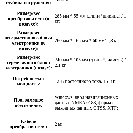
глубина погружения:
Размер/вес
285 мм * 55 мм (длина*ширина) / 1
преобразователя (в
кг;
воздухе):
Размер/вес
негерметичного блока
260 мм * 165 мм * 60 мм/ 1,8 кг;
электроники (в
воздухе):
Размер/вес
240 мм * 105 мм (длина*диаметр) /
герметичного блока
2.1 кг;
электроники (воздух):
Потребляемая
12 В постоянного тока, 15 Вт;
мощность:
Windows, ввод навигационных
Программное
данных NMEA 0183; формат
обеспечение:
выходных данных OTSS, XTF;
Кабель
2 м;
преобразователя: