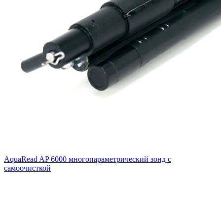
AquaRead AP 6000 многопараметрический зонд с
самоочисткой