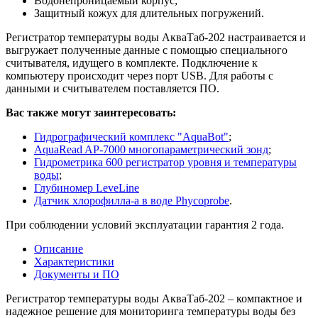
Водонепроницаемый корпус;
Защитный кожух для длительных погружений.
Регистратор температуры воды АкваТаб-202 настраивается и
выгружает полученные данные с помощью специального
считывателя, идущего в комплекте. Подключение к
компьютеру происходит через порт USB. Для работы с
данными и считывателем поставляется ПО.
Вас также могут заинтересовать:
Гидрографический комплекс "AquaBot"
;
AquaRead AP-7000 многопараметрический зонд
;
Гидрометрика 600 регистратор уровня и температуры
воды
;
Глубиномер LeveLine
Датчик хлорофилла-а в воде Phycoprobe
.
При соблюдении условий эксплуатации гарантия 2 года.
Описание
Характеристики
Документы и ПО
Регистратор температуры воды АкваТаб-202 – компактное и
надежное решение для мониторинга температуры воды без