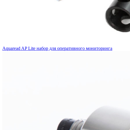
Aquaread AP Lite набор для оперативного мониторинга