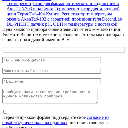
Терморегистратор для фармацевтических холодильников
АкваТаб-303 в наличии
Терморегистратор для холодовой
цепи ТермоТаб-404
Купить Регистратор температуры
океана АкваТаб-102 с гарантией производителя
DecentLab
DL-PHEHT датчик pH, ОВП и температуры с доставкой
Цена каждого прибора сильно зависит от его комплектации.
Укажите Ваши технические требования, чтобы мы подобрали
вариант, подходящий именно Вам.
Перед отправкой формы подтвердите своё
согласие на
обработку персональных данных
, поставив галочку в
чекбоксе выше.