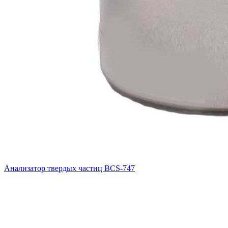
Анализатор твердых частиц BCS-747