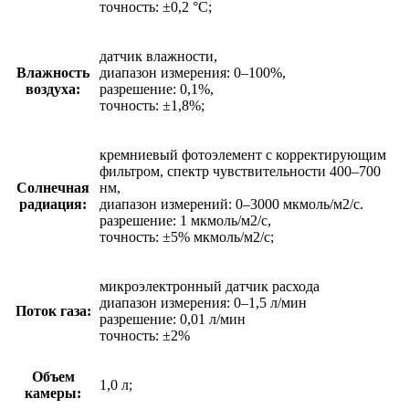
точность: ±0,2 °C;
датчик влажности,
Влажность
диапазон измерения: 0–100%,
воздуха:
разрешение: 0,1%,
точность: ±1,8%;
кремниевый фотоэлемент с корректирующим
фильтром, спектр чувствительности 400–700
Солнечная
нм,
радиация:
диапазон измерений: 0–3000 мкмоль/м2/с.
разрешение: 1 мкмоль/м2/с,
точность: ±5% мкмоль/м2/с;
микроэлектронный датчик расхода
диапазон измерения: 0–1,5 л/мин
Поток газа:
разрешение: 0,01 л/мин
точность: ±2%
Объем
1,0 л;
камеры: