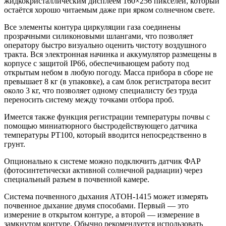
жидкокристаллическим дисплеем 160×256 пикселей, который
остаётся хорошо читаемым даже при ярком солнечном свете.
Все элементы контура циркуляции газа соединены
прозрачными силиконовыми шлангами, что позволяет
оператору быстро визуально оценить чистоту воздушного
тракта. Вся электронная начинка и аккумулятор размещены в
корпусе с защитой IP66, обеспечивающем работу под
открытым небом в любую погоду. Масса прибора в сборе не
превышает 8 кг (в упаковке), а сам блок регистратора весит
около 3 кг, что позволяет одному специалисту без труда
переносить систему между точками отбора проб.
Имеется также функция регистрации температуры почвы с
помощью миниатюрного быстродействующего датчика
температуры PT100, который вводится непосредственно в
грунт.
Опционально к системе можно подключить датчик ФАР
(фотосинтетически активной солнечной радиации) через
специальный разъем в почвенной камере.
Система почвенного дыхания АТОН-1415 может измерять
почвенное дыхание двумя способами. Первый — это
измерение в открытом контуре, а второй — измерение в
замкнутом контуре. Обычно рекомендуется использовать