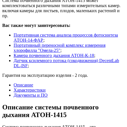
Система почвенного дыхания АТОН-1415 может
комплектоваться различными типами измерительных камер.
включая камеры для листьев, плодов, маленьких растений и
пр.
Вас также могут заинтересовать:
Портативная система анализа процессов фотосинтеза
АТОН-14-ФАР
;
Портативный переносной комплекс измерения
хлорофилла "Омела-25"
;
Камера почвенного дыхания АТОН-К-18
;
Датчик ксилемного потока (сокодвижения) DecentLab
DL-ISF
;
Гарантия на эксплуатацию изделия - 2 года.
Описание
Характеристики
Документы и ПО
Описание системы почвенного
дыхания АТОН-1415
Система почвенного дыхания АТОН-1415 – это