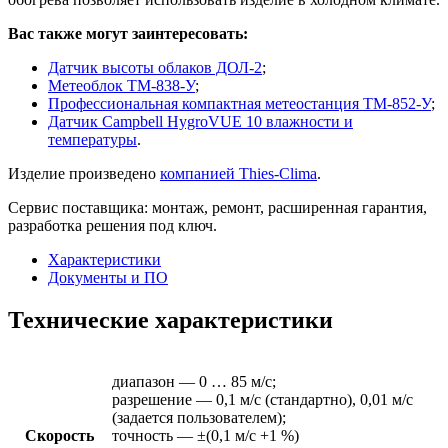
Вас также могут заинтересовать:
Датчик высоты облаков ДОЛ-2
;
Метеоблок ТМ-838-У
;
Профессиональная компактная метеостанция ТМ-852-У
;
Датчик Campbell HygroVUE 10 влажности и
температуры
.
Изделие произведено
компанией Thies-Clima
.
Сервис поставщика: монтаж, ремонт, расширенная гарантия,
разработка решения под ключ.
Характеристики
Документы и ПО
Технические характеристики
диапазон — 0 … 85 м/с;
разрешение — 0,1 м/с (стандартно), 0,01 м/с
(задается пользователем);
Скорость
точность — ±(0,1 м/с +1 %)