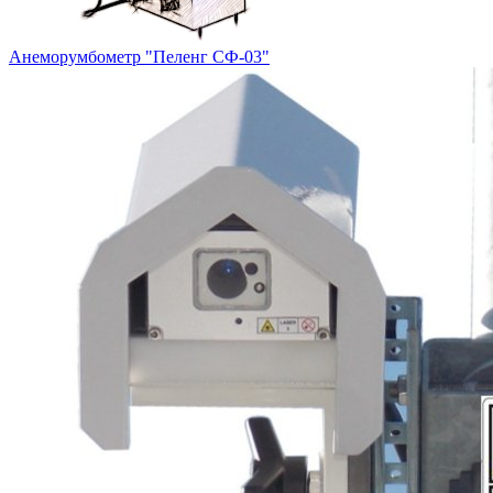
Анеморумбометр "Пеленг СФ-03"