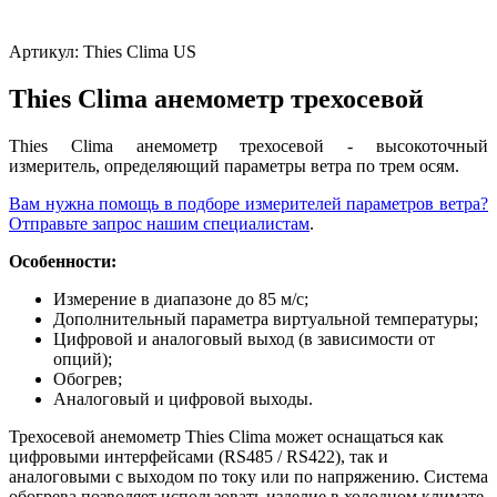
Артикул:
Thies Clima US
Thies Clima анемометр трехосевой
Thies Clima анемометр трехосевой - высокоточный
измеритель, определяющий параметры ветра по трем осям.
Вам нужна помощь в подборе измерителей параметров ветра?
Отправьте запрос нашим специалистам
.
Особенности:
Измерение в диапазоне до 85 м/с;
Дополнительный параметра виртуальной температуры;
Цифровой и аналоговый выход (в зависимости от
опций);
Обогрев;
Аналоговый и цифровой выходы.
Трехосевой анемометр Thies Clima может оснащаться как
цифровыми интерфейсами (RS485 / RS422), так и
аналоговыми с выходом по току или по напряжению. Система
обогрева позволяет использовать изделие в холодном климате.