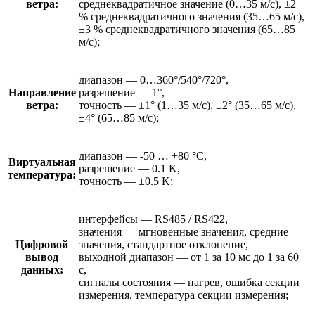
ветра:
среднеквадратичное значение (0…35 м/с), ±2
% среднеквадратичного значения (35…65 м/с),
±3 % среднеквадратичного значения (65…85
м/с);
диапазон — 0…360°/540°/720°,
Направление
разрешение — 1°,
ветра:
точность — ±1° (1…35 м/с), ±2° (35…65 м/с),
±4° (65…85 м/с);
диапазон — -50 … +80 °C,
Виртуальная
разрешение — 0.1 K,
температура:
точность — ±0.5 K;
интерфейсы — RS485 / RS422,
значения — мгновенные значения, средние
Цифровой
значения, стандартное отклонение,
вывод
выходной диапазон — от 1 за 10 мс до 1 за 60
данных:
с,
сигналы состояния — нагрев, ошибка секции
измерения, температура секции измерения;