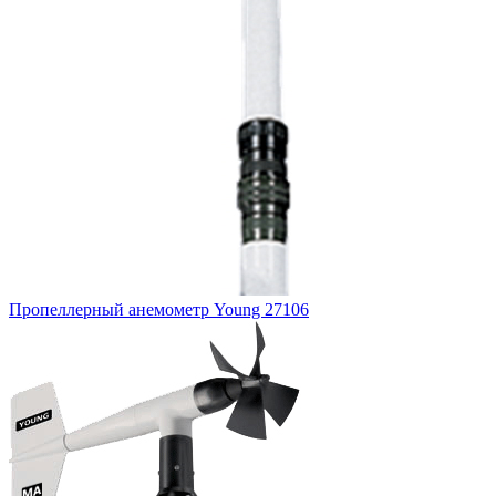
Пропеллерный анемометр Young 27106