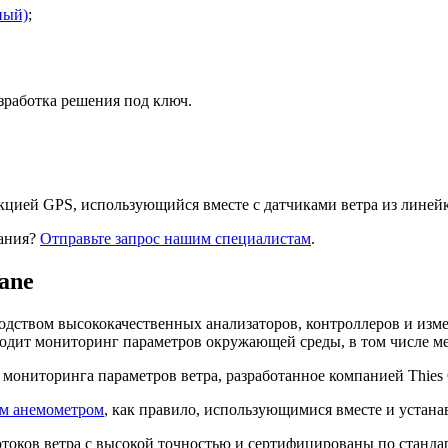
ный)
;
зработка решения под ключ.
ей GPS, использующийся вместе с датчиками ветра из линейки 
вания?
Отправьте запрос нашим специалистам
.
ane
одством высококачественных анализаторов, контроллеров и изм
одит мониторинг параметров окружающей среды, в том числе ме
я мониторинга параметров ветра, разработанное компанией Thies 
м анемометром
, как правило, использующимися вместе и устана
ков ветра с высокой точностью и сертифицированы по стандарту