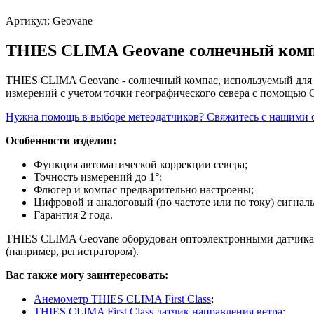
Артикул:
Geovane
THIES CLIMA Geovane солнечный ком
THIES CLIMA Geovane - солнечный компас, используемый для
измерений с учетом точки географического севера с помощью 
Нужна помощь в выборе метеодатчиков? Свяжитесь с нашими 
Особенности изделия:
Функция автоматической коррекции севера;
Точность измерений до 1°;
Флюгер и компас предварительно настроены;
Цифровой и аналоговый (по частоте или по току) сигнал
Гарантия 2 года.
THIES CLIMA Geovane оборудован оптоэлектронными датчикам
(например, регистратором).
Вас также могу заинтересовать:
Анемометр THIES CLIMA First Class
;
THIES CLIMA First Class датчик направления ветра
;