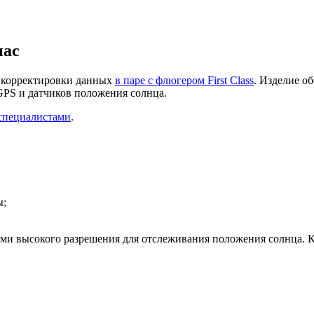
пас
 корректировки данных
в паре с флюгером First Class
. Изделие о
GPS и датчиков положения солнца.
специалистами
.
ы;
и высокого разрешения для отслеживания положения солнца. К