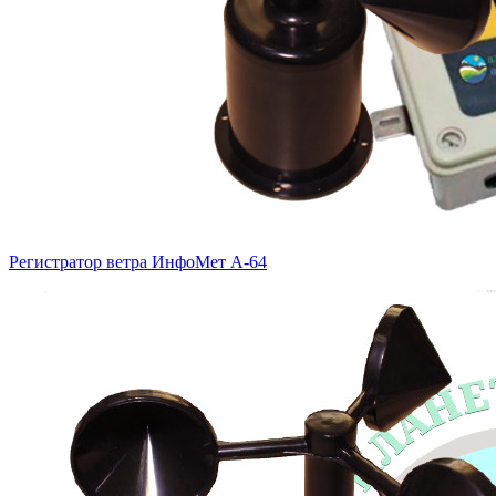
Регистратор ветра ИнфоМет А-64