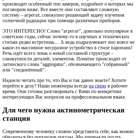
производит особенный тип замеров, подробнее о которых мы
поговорим ниже. Все вместе они составляют сложную
систему – агрегат, совокупно решающий задачу изучения
солнечной радиации при помощи различных приборов.
ЭТО ИНТЕРЕСНО! Слово "агрегат", довольно популярное в
советские годы, сейчас почему-то в научных и технических
статьях редко встретишь… А ведь подразумевает оно вовсе не
какое-то массивное несуразное устройство в стиле паропанк!
Речь идёт всего лишь о некой составной структуре –
совокупности деталей, элементов. Понятие происходит от
латинского слова "aggregatus", обозначающего "собранный"
или "соединённый".
Надоело читать про то, что Вы и так давно знаете? Хотите
перейти к делу? Наши инженеры всегда
на связи
в рабочее
время. Они готовы разговаривать с Вами по конкретике
интересующих Вас вопросов на профессиональном языке.
Для чего нужна актинометрическая
станция
Современному человеку сложно представить себе, как можно
обходиться без прогнозов погоды. Мы привыкли ругать