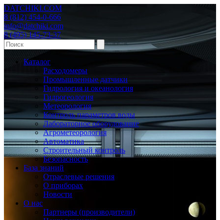
DATCHIKI
.COM
8 (812) 454-0-666
info@datchiki.com
8 (495) 145-73-37
Каталог
Расходомеры
Промышленные датчики
Гидрология и океанология
Гидрогеология
Метеорология
Контроль параметров воды
Лабораторное оборудование
Агрометеорология
Автоматика
Строительный контроль
Безопасность
База знаний
Отраслевые решения
О приборах
Новости
О нас
Партнеры (производители)