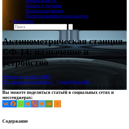
Наши вакансии
Оплата и доставка
Политика возврата
Политика конфиденциальности
Контакты
Актинометрическая станция
СФ-14: назначение и
устройство
Помощь в подборе КИП
Рассказываем о приборах
•
Гидро-Метео-Гео
•
Актинометрическая станция СФ-14: назначение и устройство
Вы можете поделиться статьёй в социальных сетях и
мессенджерах:
Содержание