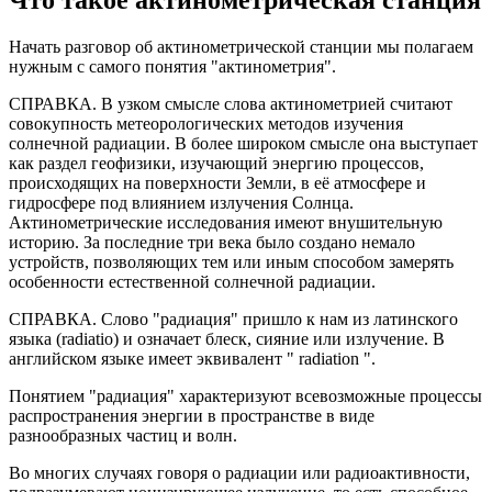
Что такое актинометрическая станция
Начать разговор об актинометрической станции мы полагаем
нужным с самого понятия "актинометрия".
СПРАВКА. В узком смысле слова актинометрией считают
совокупность метеорологических методов изучения
солнечной радиации. В более широком смысле она выступает
как раздел геофизики, изучающий энергию процессов,
происходящих на поверхности Земли, в её атмосфере и
гидросфере под влиянием излучения Солнца.
Актинометрические исследования имеют внушительную
историю. За последние три века было создано немало
устройств, позволяющих тем или иным способом замерять
особенности естественной солнечной радиации.
СПРАВКА. Слово "радиация" пришло к нам из латинского
языка (radiatio) и означает блеск, сияние или излучение. В
английском языке имеет эквивалент " radiation ".
Понятием "радиация" характеризуют всевозможные процессы
распространения энергии в пространстве в виде
разнообразных частиц и волн.
Во многих случаях говоря о радиации или радиоактивности,