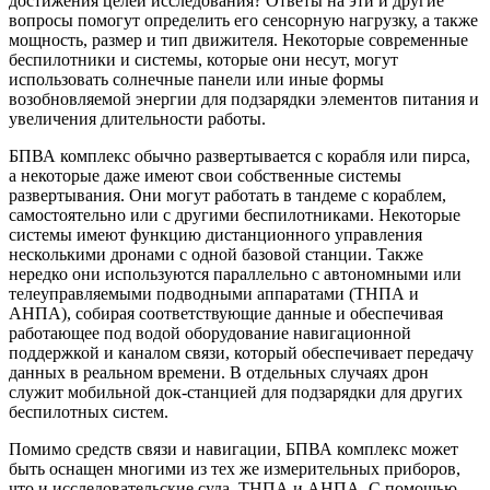
достижения целей исследования? Ответы на эти и другие
вопросы помогут определить его сенсорную нагрузку, а также
мощность, размер и тип движителя. Некоторые современные
беспилотники и системы, которые они несут, могут
использовать солнечные панели или иные формы
возобновляемой энергии для подзарядки элементов питания и
увеличения длительности работы.
БПВА комплекс обычно развертывается с корабля или пирса,
а некоторые даже имеют свои собственные системы
развертывания. Они могут работать в тандеме с кораблем,
самостоятельно или с другими беспилотниками. Некоторые
системы имеют функцию дистанционного управления
несколькими дронами с одной базовой станции. Также
нередко они используются параллельно с автономными или
телеуправляемыми подводными аппаратами (ТНПА и
АНПА), собирая соответствующие данные и обеспечивая
работающее под водой оборудование навигационной
поддержкой и каналом связи, который обеспечивает передачу
данных в реальном времени. В отдельных случаях дрон
служит мобильной док-станцией для подзарядки для других
беспилотных систем.
Помимо средств связи и навигации, БПВА комплекс может
быть оснащен многими из тех же измерительных приборов,
что и исследовательские суда, ТНПА и АНПА. С помощью