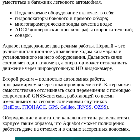
уместиться в багажник легкового автомобиля.
Подключаемое оборудование включает в себя:
гидролокаторы бокового и прямого обзора;
многопараметрические зонды качества воды;
ADCP доплеровские профилографы скорости течений;
сонары.
Aquabot поддерживает два режима работы. Первый – это
ручное дистанционное управление ходом катамарана и
установленного на него оборудования. Дальность связи
составляет один километр, а оператор может отслеживать
движение через широкоугольную HD-видеокамеру.
Второй режим – полностью автономная работа,
программируемая через планировщик миссий. Катер может
самостоятельно отслеживать свои перемещения с помощью
современной GNSS-системы, работающей со всеми
имеющимися на сегодня созвездиями спутников
(
BeiDou
,
ГЛОНАСС
,
GPS
,
Galileo
,
IRNSS
,
QZSS
).
Оборудование и двигатели канального типа размещаются в
корпусе таким образом, что Aquabot сможет полноценно
работать даже на отмелях и в сильно засоренных водоемах.