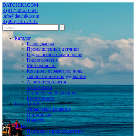
DATCHIKI
.COM
8 (812) 454-0-666
info@datchiki.com
8 (495) 145-73-37
Каталог
Расходомеры
Промышленные датчики
Гидрология и океанология
Гидрогеология
Метеорология
Контроль параметров воды
Лабораторное оборудование
Агрометеорология
Автоматика
Строительный контроль
Безопасность
База знаний
Отраслевые решения
О приборах
Новости
О нас
Партнеры (производители)