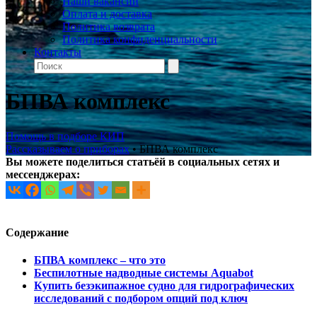
Наши вакансии
Оплата и доставка
Политика возврата
Политика конфиденциальности
Контакты
БПВА комплекс
Помощь в подборе КИП
Рассказываем о приборах
•
БПВА комплекс
Вы можете поделиться статьёй в социальных сетях и
мессенджерах:
Содержание
БПВА комплекс – что это
Беспилотные надводные системы
Aquabot
Купить безэкипажное судно для гидрографических
исследований с подбором опций под ключ