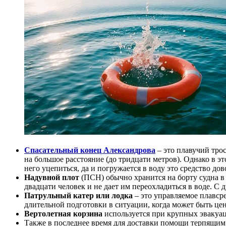
Спасательный конец Александрова
– это плавучий тро
на большое расстояние (до тридцати метров). Однако в э
него уцепиться, да и погружается в воду это средство дов
Надувной плот
(ПСН) обычно хранится на борту судна в 
двадцати человек и не дает им переохладиться в воде. С
Патрульный катер или лодка
– это управляемое плавср
длительной подготовки в ситуации, когда может быть цен
Вертолетная корзина
используется при крупных эвакуа
Также в последнее время для доставки помощи терпящим