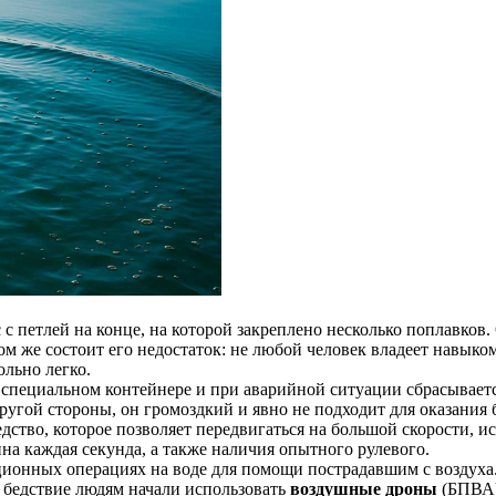
с с петлей на конце, на которой закреплено несколько поплавко
том же состоит его недостаток: не любой человек владеет навыко
ольно легко.
специальном контейнере и при аварийной ситуации сбрасывается
 другой стороны, он громоздкий и явно не подходит для оказани
едство, которое позволяет передвигаться на большой скорости, и
на каждая секунда, а также наличия опытного рулевого.
ционных операциях на воде для помощи пострадавшим с воздуха
 бедствие людям начали использовать
воздушные дроны
(БПВА)