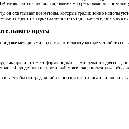
ПВА не являются специализированными средствами для помощи у
ету, он охватывает все методы, которые традиционно использую
можно перейти к герою данной статьи (и слово «герой» здесь ис
ательного круга
 и даже моторными лодками, интеллектуальные устройства выиг
уг, как правило, имеет форму подковы. Это делается для создан
моделей продет канат, за который может зацепиться даже обесси
зоны, чтобы пострадавший не поранился о двигатели или остры