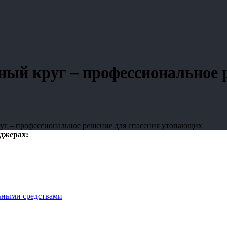
ый круг – профессиональное 
уг – профессиональное решение для спасения утопающих
нджерах:
ьными средствами