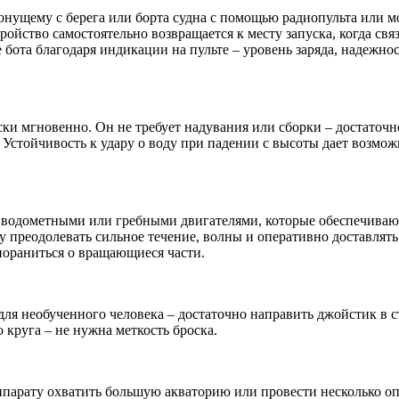
онущему с берега или борта судна с помощью радиопульта или м
тройство самостоятельно возвращается к месту запуска, когда свя
бота благодаря индикации на пульте – уровень заряда, надежно
ки мгновенно. Он не требует надувания или сборки – достаточно
д. Устойчивость к удару о воду при падении с высоты дает возм
водометными или гребными двигателями, которые обеспечивают ем
 преодолевать сильное течение, волны и оперативно доставлять
пораниться о вращающиеся части.
ля необученного человека – достаточно направить джойстик в ст
 круга – не нужна меткость броска.
ппарату охватить большую акваторию или провести несколько о