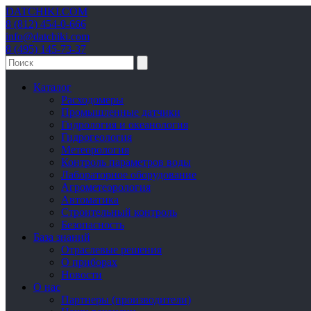
DATCHIKI
.COM
8 (812) 454-0-666
info@datchiki.com
8 (495) 145-73-37
Каталог
Расходомеры
Промышленные датчики
Гидрология и океанология
Гидрогеология
Метеорология
Контроль параметров воды
Лабораторное оборудование
Агрометеорология
Автоматика
Строительный контроль
Безопасность
База знаний
Отраслевые решения
О приборах
Новости
О нас
Партнеры (производители)