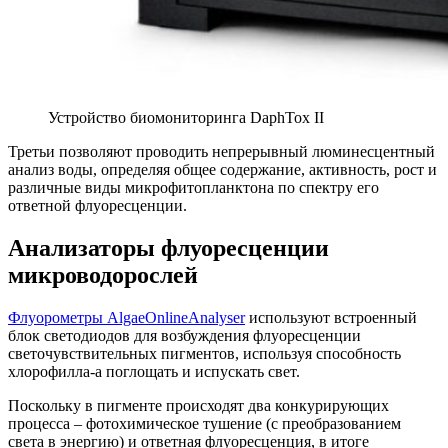
Устройство биомониторинга DaphTox II
Третьи позволяют проводить непрерывный люминесцентный
анализ воды, определяя общее содержание, активность, рост и
различные виды микрофитопланктона по спектру его
ответной флуоресценции.
Анализаторы флуоресценции
микроводорослей
Флуорометры AlgaeOnlineAnalyser
используют встроенный
блок светодиодов для возбуждения флуоресценции
светочувствительных пигментов, используя способность
хлорофилла-а поглощать и испускать свет.
Поскольку в пигменте происходят два конкурирующих
процесса – фотохимическое тушение (с преобразованием
света в энергию) и ответная флуоресценция, в итоге