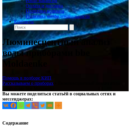
Наши вакансии
Оплата и доставка
Политика возврата
Политика конфиденциальности
Контакты
Люминесцентный анализ
воды приборами bbe
Moldaenke
Помощь в подборе КИП
Рассказываем о приборах
•
Люминесцентный анализ воды
приборами bbe Moldaenke
Вы можете поделиться статьёй в социальных сетях и
мессенджерах:
Содержание