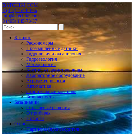
DATCHIKI
.COM
8 (812) 454-0-666
info@datchiki.com
8 (495) 145-73-37
Каталог
Расходомеры
Промышленные датчики
Гидрология и океанология
Гидрогеология
Метеорология
Контроль параметров воды
Лабораторное оборудование
Агрометеорология
Автоматика
Строительный контроль
Безопасность
База знаний
Отраслевые решения
О приборах
Новости
О нас
Партнеры (производители)