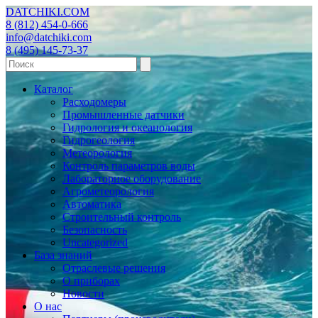
DATCHIKI
.COM
8 (812) 454-0-666
info@datchiki.com
8 (495) 145-73-37
Каталог
Расходомеры
Промышленные датчики
Гидрология и океанология
Гидрогеология
Метеорология
Контроль параметров воды
Лабораторное оборудование
Агрометеорология
Автоматика
Строительный контроль
Безопасность
Uncategorized
База знаний
Отраслевые решения
О приборах
Новости
О нас