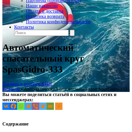
Партнеры (производители)
Наши вакансии
Оплата и доставка
Политика возврата
Политика конфиденциальности
Контакты
Автоматический
спасательный круг
SpasGidro-333
Помощь в подборе КИП
Новости
•
Автоматический спасательный круг SpasGidro-333
Вы можете поделиться статьёй в социальных сетях и
мессенджерах:
Содержание