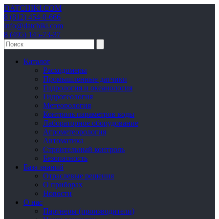
DATCHIKI
.COM
8 (812) 454-0-666
info@datchiki.com
8 (495) 145-73-37
Каталог
Расходомеры
Промышленные датчики
Гидрология и океанология
Гидрогеология
Метеорология
Контроль параметров воды
Лабораторное оборудование
Агрометеорология
Автоматика
Строительный контроль
Безопасность
База знаний
Отраслевые решения
О приборах
Новости
О нас
Партнеры (производители)