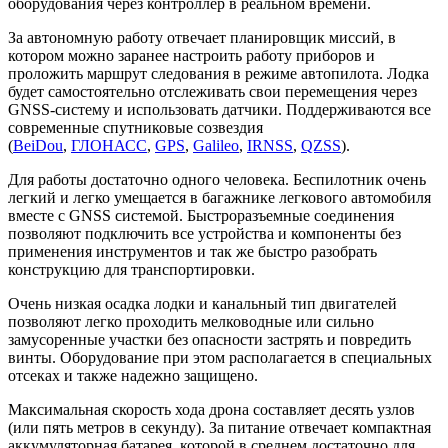
оборудования через контроллер в реальном времени.
За автономную работу отвечает планировщик миссий, в
котором можно заранее настроить работу приборов и
проложить маршрут следования в режиме автопилота. Лодка
будет самостоятельно отслеживать свои перемещения через
GNSS-систему и использовать датчики. Поддерживаются все
современные спутниковые созвездия
(
BeiDou
,
ГЛОНАСС
,
GPS
,
Galileo
,
IRNSS
,
QZSS
).
Для работы достаточно одного человека. Беспилотник очень
легкий и легко умещается в багажнике легкового автомобиля
вместе с GNSS системой. Быстроразъемные соединения
позволяют подключить все устройства и компоненты без
применения инструментов и так же быстро разобрать
конструкцию для транспортировки.
Очень низкая осадка лодки и канальный тип двигателей
позволяют легко проходить мелководные или сильно
замусоренные участки без опасности застрять и повредить
винты. Оборудование при этом располагается в специальных
отсеках и также надежно защищено.
Максимальная скорость хода дрона составляет десять узлов
(или пять метров в секунду). За питание отвечает компактная
аккумуляторная батарея, которой в среднем достаточно для