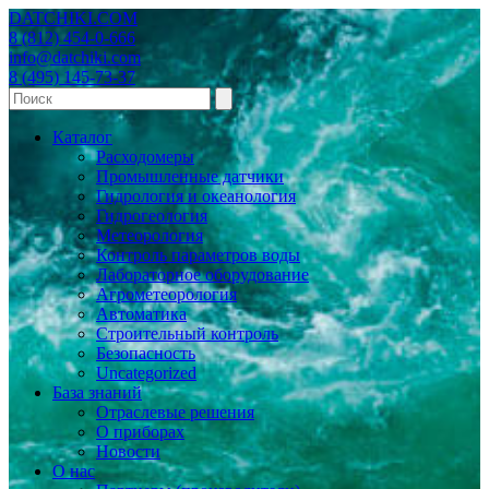
DATCHIKI
.COM
8 (812) 454-0-666
info@datchiki.com
8 (495) 145-73-37
Каталог
Расходомеры
Промышленные датчики
Гидрология и океанология
Гидрогеология
Метеорология
Контроль параметров воды
Лабораторное оборудование
Агрометеорология
Автоматика
Строительный контроль
Безопасность
Uncategorized
База знаний
Отраслевые решения
О приборах
Новости
О нас