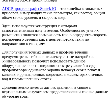
SonTek IQ ADCP профилографы
ADCP профилографы Sontek IQ
– это линейка компактных
приборов, измеряющих такие параметры, как расход, общий
объем стока, уровень и скорость воды.
Здесь используется конструкция с четырьмя
самостоятельными излучателями. Особенностью угла их
размещения является возможность точно определять скорость
поперечного сечения как в центре потока, так и по
направлению к его краям.
Для получения точных данных о профиле течений
предусмотрены гибкие интеллектуальные настройки.
Универсальность позволяет использовать данное
оборудование в очень широком спектре условий и сред –
профилографы одинаково хорошо покажут себя в реках и
каналах, ирригационных водоемах, в коллекторах сточных
вод и промышленных стоках.
Дополнительно имеется датчик давления, в связке с
вертикальным излучателем предоставляющий точные данные
об уровне воды.