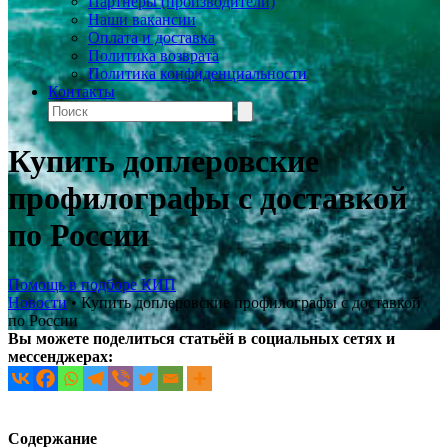
Партнеры (производители)
Наши вакансии
Оплата и доставка
Политика возврата
Политика конфиденциальности
Контакты
Купить доплеровские
профилографы с доставкой
по России
Помощь в подборе КИП
Новости
•
Купить доплеровские профилографы с доставкой
по России
Вы можете поделиться статьёй в социальных сетях и
мессенджерах:
Содержание