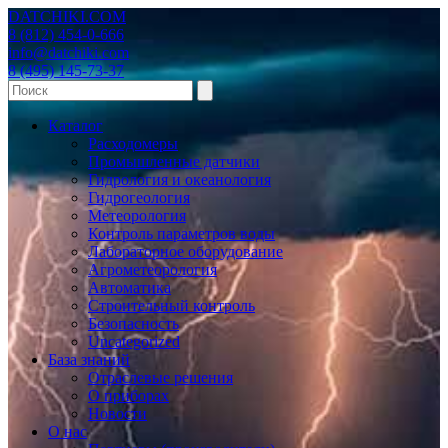
DATCHIKI
.COM
8 (812) 454-0-666
info@datchiki.com
8 (495) 145-73-37
Каталог
Расходомеры
Промышленные датчики
Гидрология и океанология
Гидрогеология
Метеорология
Контроль параметров воды
Лабораторное оборудование
Агрометеорология
Автоматика
Строительный контроль
Безопасность
Uncategorized
База знаний
Отраслевые решения
О приборах
Новости
О нас