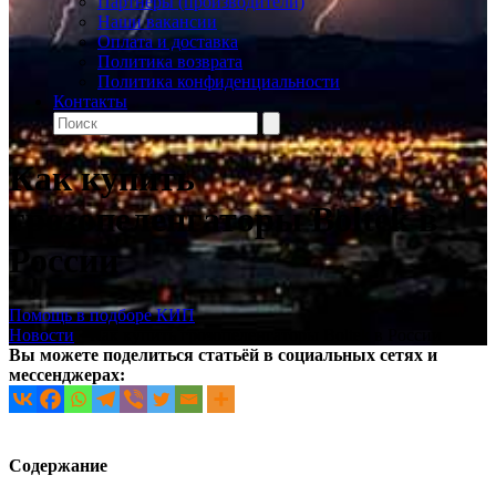
Партнеры (производители)
Наши вакансии
Оплата и доставка
Политика возврата
Политика конфиденциальности
Контакты
Как купить
грозопеленгаторы Boltek в
России
Помощь в подборе КИП
Новости
•
Как купить грозопеленгаторы Boltek в России
Вы можете поделиться статьёй в социальных сетях и
мессенджерах:
Содержание