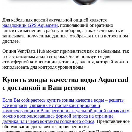
Для кабельных версий актуальной опцией является
наладонник GPS Aquameter
, позволяющий оперативно
вносить изменения в работу приборов, а также считывать и
записывать полученные данные, отображая их на встроенном
дисплее.
Опция Vent/Data Hub может применяться как с кабельным, так
и с автономным анализатором. Она используется для
атмосферной компенсации датчика давления, который можно
использовать для контроля уровня воды.
Купить зонды качества воды Aquaread
с доставкой в Ваш регион
Если Вы собираетесь купить зонды качества воды – решить
все вопросы, связанные с поставкой приборов и
комплектующих в Ваш регион и актуальной ценой на закупку,
можно воспользовавшись формой запроса на странице
датчика или через контакты головного офиса
. Представленное
оборудование доставляется проверенными
грузоперевозчиками с нашего склада в Санкт-Петербурге и