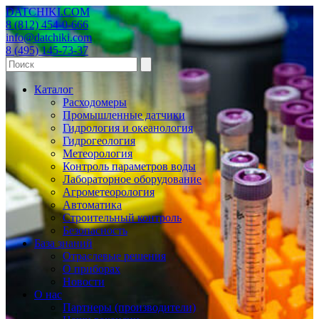
DATCHIKI
.COM
8 (812) 454-0-666
info@datchiki.com
8 (495) 145-73-37
Каталог
Расходомеры
Промышленные датчики
Гидрология и океанология
Гидрогеология
Метеорология
Контроль параметров воды
Лабораторное оборудование
Агрометеорология
Автоматика
Строительный контроль
Безопасность
База знаний
Отраслевые решения
О приборах
Новости
О нас
Партнеры (производители)