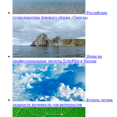
Российские
гидролокаторы бокового обзора «Гринда»
Цены на
профессиональные эхолоты EchoPilot в России
Купить датчик
дальности видимости для метеопостов