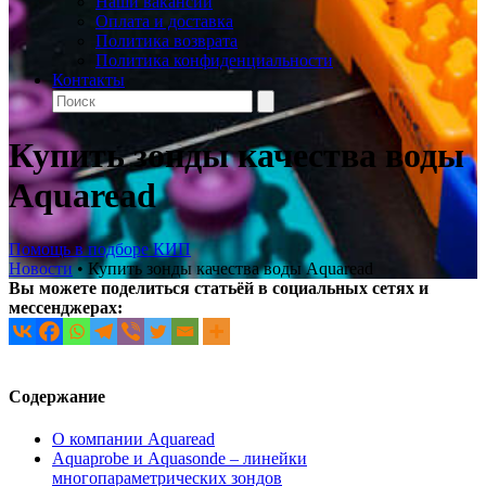
Наши вакансии
Оплата и доставка
Политика возврата
Политика конфиденциальности
Контакты
Купить зонды качества воды
Aquaread
Помощь в подборе КИП
Новости
•
Купить зонды качества воды Aquaread
Вы можете поделиться статьёй в социальных сетях и
мессенджерах:
Содержание
О компании Aquaread
Aquaprobe и Aquasonde – линейки
многопараметрических зондов