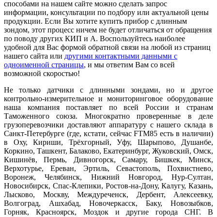
способами на нашем сайте можно сделать запрос
информации, консультации по подбору или актуальной цены
продукции. Если Вы хотите купить прибор с длинным
зондом, этот процесс ничем не будет отличаться от обращения
по поводу других КИП и А. Воспользуйтесь наиболее
удобной для Вас формой обратной связи на любой из страниц
нашего сайта или
другими контактными данными с
одноименной страницы
, и мы ответим Вам со всей
возможной скоростью!
Не только датчики с длинными зондами, но и другое
контрольно-измерительное и мониторинговое оборудование
наша компания поставляет по всей России и странам
Таможенного союза. Многократно проверенные в деле
грузоперевозчики доставляют аппаратуру с нашего склада в
Санкт-Петербурге (где, кстати, сейчас FTM85 есть в наличии)
в Оху, Кириши, Трёхгорный, Уфу, Шарыпово, Душанбе,
Коркино, Ташкент, Балаково, Екатеринбург, Жуковский, Омск,
Кишинёв, Пермь, Дивногорск, Самару, Бишкек, Минск,
Верхотурье, Ереван, Эртиль, Севастополь, Похвистнево,
Воронеж, Челябинск, Нижний Новгород, Нур-Султан,
Новосибирск, Спас-Клепики, Ростов-на-Дону, Калугу, Казань,
Лысково, Москву, Междуреченск, Дербент, Алексеевку,
Волгоград, Ашхабад, Новочеркасск, Баку, Новозыбков,
Горняк, Красноярск, Моздок и другие города СНГ. В