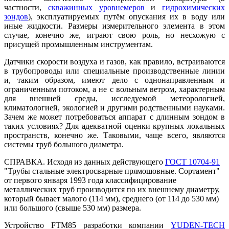
частности,
скважинных уровнемеров
и
гидрохимических
зондов
), эксплуатируемых путём опускания их в воду или
иные жидкости. Размеры измерительного элемента в этом
случае, конечно же, играют свою роль, но несхожую с
присущей промышленным инструментам.
Датчики скорости воздуха и газов, как правило, встраиваются
в трубопроводы или специальные производственные линии
и, таким образом, имеют дело с однонаправленным и
ограниченным потоком, а не с вольным ветром, характерным
для внешней среды, исследуемой метеорологией,
климатологией, экологией и другими родственными науками.
Зачем же может потребоваться аппарат с длинным зондом в
таких условиях? Для адекватной оценки крупных локальных
пространств, конечно же. Таковыми, чаще всего, являются
системы труб большого диаметра.
СПРАВКА. Исходя из данных действующего
ГОСТ 10704-91
"Трубы стальные электросварные прямошовные. Сортамент"
от первого января 1993 года классифицирование
металлических труб производится по их внешнему диаметру,
который бывает малого (114 мм), среднего (от 114 до 530 мм)
или большого (свыше 530 мм) размера.
Устройство FTM85 разработки компании
YUDEN-TECH