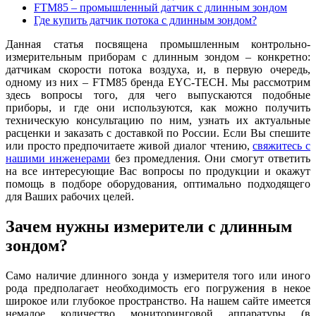
FTM85 – промышленный датчик с длинным зондом
Где купить датчик потока с длинным зондом?
Данная статья посвящена промышленным контрольно-
измерительным приборам с длинным зондом – конкретно:
датчикам скорости потока воздуха, и, в первую очередь,
одному из них – FTM85 бренда EYC-TECH. Мы рассмотрим
здесь вопросы того, для чего выпускаются подобные
приборы, и где они используются, как можно получить
техническую консультацию по ним, узнать их актуальные
расценки и заказать с доставкой по России. Если Вы спешите
или просто предпочитаете живой диалог чтению,
свяжитесь с
нашими инженерами
без промедления. Они смогут ответить
на все интересующие Вас вопросы по продукции и окажут
помощь в подборе оборудования, оптимально подходящего
для Ваших рабочих целей.
Зачем нужны измерители с длинным
зондом?
Само наличие длинного зонда у измерителя того или иного
рода предполагает необходимость его погружения в некое
широкое или глубокое пространство. На нашем сайте имеется
немалое количество мониторинговой аппаратуры (в