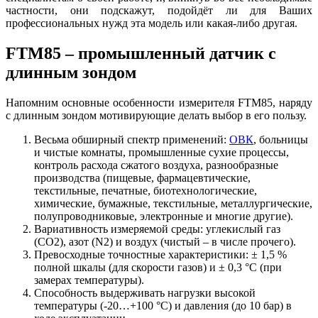
частности, они подскажут, подойдёт ли для Ваших
профессиональных нужд эта модель или какая-либо другая.
FTM85 – промышленный датчик с
длинным зондом
Напомним основные особенности измерителя FTM85, наряду
с длинным зондом мотивирующие делать выбор в его пользу.
Весьма обширный спектр применений:
ОВК
, больницы
и чистые комнаты, промышленные сухие процессы,
контроль расхода сжатого воздуха, разнообразные
производства (пищевые, фармацевтические,
текстильные, печатные, биотехнологические,
химические, бумажные, текстильные, металлургические,
полупроводниковые, электронные и многие другие).
Вариативность измеряемой среды: углекислый газ
(CO2), азот (N2) и воздух (чистый – в числе прочего).
Превосходные точностные характеристики: ± 1,5 %
полной шкалы (для скорости газов) и ± 0,3 °C (при
замерах температуры).
Способность выдерживать нагрузки высокой
температуры (-20…+100 °C) и давления (до 10 бар) в