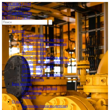
DATCHIKI
.COM
8 (812) 454-0-666
info@datchiki.com
8 (495) 145-73-37
Каталог
Расходомеры
Промышленные датчики
Гидрология и океанология
Гидрогеология
Метеорология
Контроль параметров воды
Лабораторное оборудование
Агрометеорология
Автоматика
Строительный контроль
Безопасность
База знаний
Отраслевые решения
О приборах
Новости
О нас
Партнеры (производители)