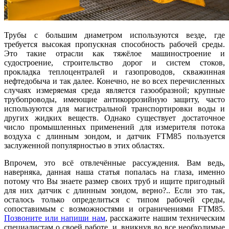
Трубы с большим диаметром используются везде, где
требуется высокая пропускная способность рабочей среды.
Это такие отрасли как тяжёлое машиностроение и
судостроение, строительство дорог и систем стоков,
прокладка теплоцентралей и газопроводов, скважинная
нефтедобыча и так далее. Конечно, не во всех перечисленных
случаях измеряемая среда является газообразной; крупные
трубопроводы, имеющие антикоррозийную защиту, часто
используются для магистральной транспортировки воды и
других жидких веществ. Однако существует достаточное
число промышленных применений для измерителя потока
воздуха с длинным зондом, и датчик FTM85 пользуется
заслуженной популярностью в этих областях.
Впрочем, это всё отвлечённые рассуждения. Вам ведь,
наверняка, данная наша статья попалась на глаза, именно
потому что Вы знаете размер своих труб и ищите пригодный
для них датчик с длинным зондом, верно?.. Если это так,
осталось только определиться с типом рабочей среды,
сопоставимым с возможностями и ограничениями FTM85.
Позвоните или напиши нам
, расскажите нашим техническим
специалистам о своей работе, и, вникнув во все необходимые