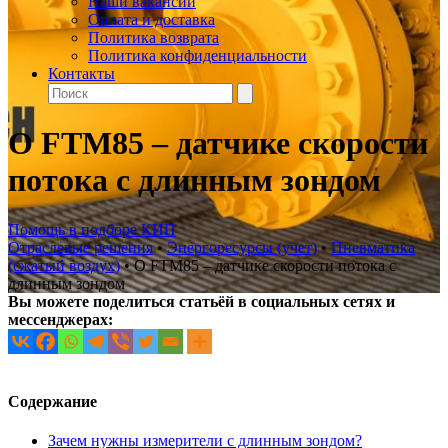
Наши вакансии
Оплата и доставка
Политика возврата
Политика конфиденциальности
Контакты
О FTM85 – датчике скорости
потока с длинным зондом
Помощь в подборе КИП
Отраслевые решения
•
Энергоресурсы (учет)
•
Пневматика
(сжатый воздух)
•
О FTM85 – датчике скорости потока с
длинным зондом
Вы можете поделиться статьёй в социальных сетях и
мессенджерах:
Содержание
Зачем нужны измерители с длинным зондом?