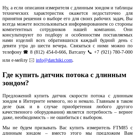
Ну, а если описания измерителя с длинным зондом и таблицы
технических характеристик окажется недостаточно для
принятия решения о выборе его для своих рабочих задач, Вы
всегда можете воспользоваться информированием со стороны
компетентных сотрудников нашей компании. Они
консультируют по подбору и особенностям поставляемых
нами изделий всех обратившихся каждый будний день с
девяти утра до шести вечера. Связаться с ними можно по
телефону 🕿 8 (812) 454-0-666, Ватсапу 📞 +7 (921) 780-7-000
или е-мейлу 🖂
info@datchiki.com
.
Где купить датчик потока с длинным
зондом?
Предложений купить датчик скорости потока с длинным
зондом в Интернете немного, но и немало. Главным в таком
деле (как и в случае приобретения любого другого
качественного оборудования) является потребность – вернее
даже, необходимость – не ошибиться с выбором.
Мы не будем призывать Вас купить измеритель FTM85 с
длинным зондом – вместо этого мы предложим Вам