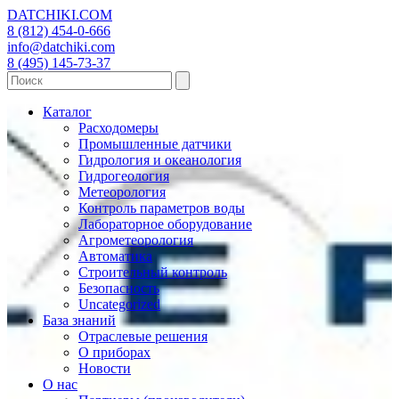
DATCHIKI
.COM
8 (812) 454-0-666
info@datchiki.com
8 (495) 145-73-37
Каталог
Расходомеры
Промышленные датчики
Гидрология и океанология
Гидрогеология
Метеорология
Контроль параметров воды
Лабораторное оборудование
Агрометеорология
Автоматика
Строительный контроль
Безопасность
Uncategorized
База знаний
Отраслевые решения
О приборах
Новости
О нас