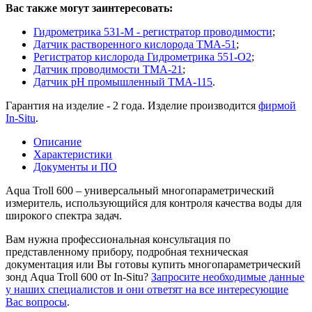
Вас также могут заинтересовать:
Гидрометрика 531-M - регистратор проводимости
;
Датчик растворенного кислорода ТМА-51
;
Регистратор кислорода Гидрометрика 551-О2
;
Датчик проводимости ТМА-21
;
Датчик рН промышленный ТМА-115
.
Гарантия на изделие - 2 года. Изделие производится
фирмой
In-Situ
.
Описание
Характеристики
Документы и ПО
Aqua Troll 600 – универсальный многопараметрический
измеритель, использующийся для контроля качества воды для
широкого спектра задач.
Вам нужна профессиональная консультация по
представленному прибору, подробная техническая
документация или Вы готовы купить многопараметрический
зонд Aqua Troll 600 от In-Situ?
Запросите необходимые данные
у наших специалистов и они ответят на все интересующие
Вас вопросы
.