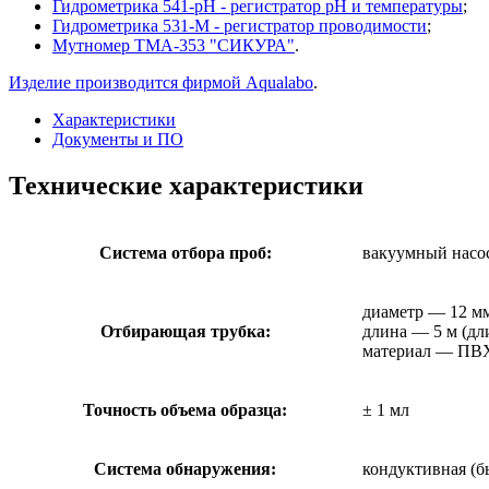
Гидрометрика 541-pH - регистратор рН и температуры
;
Гидрометрика 531-M - регистратор проводимости
;
Мутномер ТМА-353 "СИКУРА"
.
Изделие производится фирмой Aqualabo
.
Характеристики
Документы и ПО
Технические характеристики
Система отбора проб:
вакуумный насос
диаметр — 12 м
Отбирающая трубка:
длина — 5 м (дли
материал — ПВХ
Точность объема образца:
± 1 мл
Система обнаружения:
кондуктивная (б