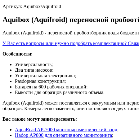
Артикул:
Aquibox/Aquifroid
Aquibox (Aquifroid) переносной пробоо
Aquibox (Aquifroid) - переносной пробоотборник воды бюджетн
У Вас есть вопросы или нужно подобрать комплектацию? Свя
Особенности:
Универсальность;
Два типа насосов;
Универсальная электроника;
Разборная конструкция;
Батарея на 600 рабочих операций;
Емкости для образцов различного объема.
Aquibox (Aquifroid) может поставляться с вакуумным или пери
образцов. Камеры легко заменить, они поставляются двух типо
Вас также могут заинтересовать:
AquaRead AP-7000 многопараметрический зонд
;
Набор AP800 для оперативного мониторинга
;