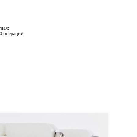
ная;
0 операций