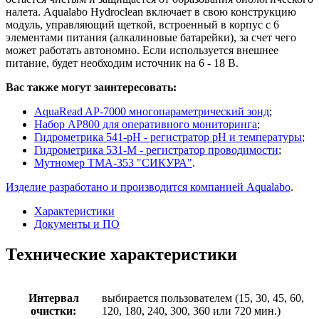
налета. Aqualabo Hydroclean включает в свою конструкцию
модуль, управляющий щеткой, встроенный в корпус с 6
элементами питания (алкалиновые батарейки), за счет чего
может работать автономно. Если используется внешнее
питание, будет необходим источник на 6 - 18 В.
Вас также могут заинтересовать:
AquaRead AP-7000 многопараметрический зонд
;
Набор AP800 для оперативного мониторинга
;
Гидрометрика 541-pH - регистратор рН и температуры
;
Гидрометрика 531-M - регистратор проводимости
;
Мутномер ТМА-353 "СИКУРА"
.
Изделие разработано и производится компанией Aqualabo
.
Характеристики
Документы и ПО
Технические характеристики
Интервал
выбирается пользователем (15, 30, 45, 60,
очистки:
120, 180, 240, 300, 360 или 720 мин.)