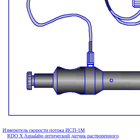
Измеритель скорости потока ИСП-1М
RDO X Aqualabo оптический датчик растворенного