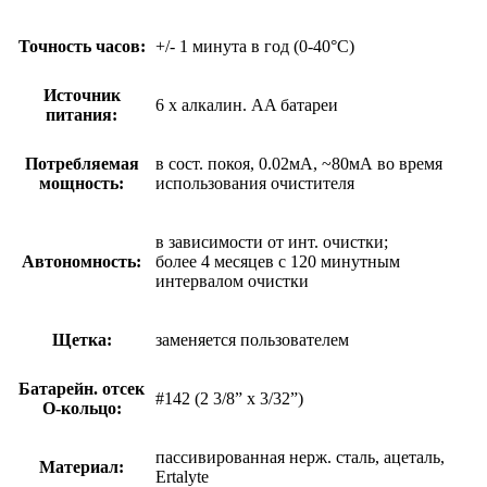
Точность часов:
+/- 1 минута в год (0-40°C)
Источник
6 x алкалин. AA батареи
питания:
Потребляемая
в сост. покоя, 0.02мА, ~80мА во время
мощность:
использования очистителя
в зависимости от инт. очистки;
Автономность:
более 4 месяцев с 120 минутным
интервалом очистки
Щетка:
заменяется пользователем
Батарейн. отсек
#142 (2 3/8” x 3/32”)
O-кольцо:
пассивированная нерж. сталь, ацеталь,
Материал:
Ertalyte